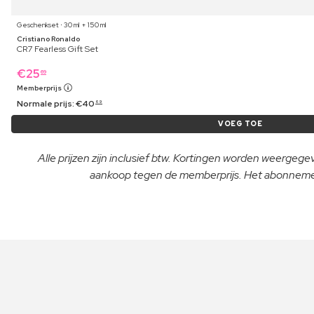
Geschenkset ⋅ 30 ml + 150 ml
Cristiano Ronaldo
CR7 Fearless Gift Set
€
25
69
Memberprijs
Normale prijs:
€
40
69
VOEG TOE
Alle prijzen zijn inclusief btw. Kortingen worden weergeg
aankoop tegen de memberprijs. Het abonnement