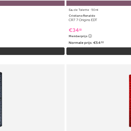
Eau de Toilette ⋅ 50 ml
Cristiano Ronaldo
CR7 7 Origins EDT
€
34
69
Memberprijs
Normale prijs:
€
54
49