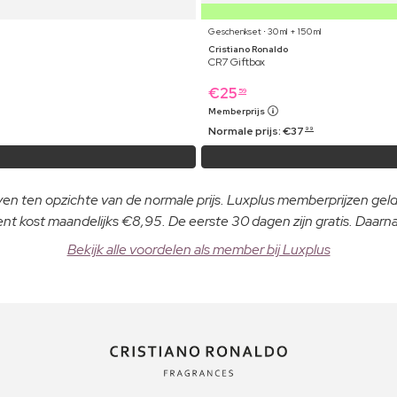
Geschenkset ⋅ 30 ml + 150 ml
Cristiano Ronaldo
CR7 Giftbox
€
25
59
Memberprijs
Normale prijs:
€
37
99
even ten opzichte van de normale prijs. Luxplus memberprijzen ge
 kost maandelijks €8,95. De eerste 30 dagen zijn gratis. Daar
Bekijk alle voordelen als member bij Luxplus