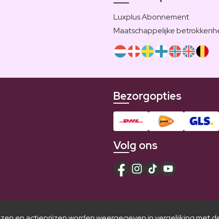
Luxplus Abonnement
Maatschappelijke betrokkenh
Bezorgopties
Volg ons
jzen en actieprijzen worden weergegeven in vergelijking met d