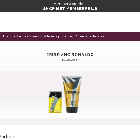
Membervoordelen:
SHOP MET MEMBERPRIJS
korting op Sunday Steals ⚡ Alleen op zondag. Alleen in de app.
 Parfum