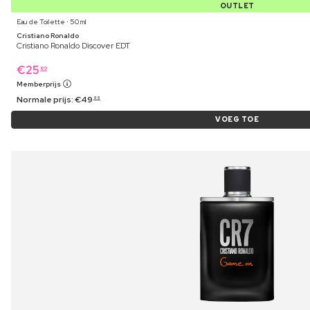
OUTLET
Eau de Toilette ⋅ 50 ml
Cristiano Ronaldo
Cristiano Ronaldo Discover EDT
€
25
89
Memberprijs
Normale prijs:
€
49
99
VOEG TOE