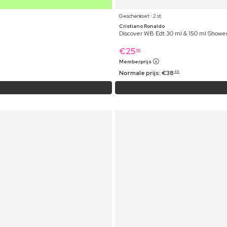
Geschenkset ⋅ 2 st
Cristiano Ronaldo
Discover WB Edt 30 ml & 150 ml Show
€
25
69
Memberprijs
Normale prijs:
€
38
99