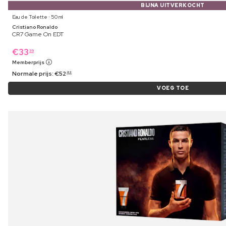
BIJNA UITVERKOCHT
Eau de Toilette ⋅ 50 ml
Cristiano Ronaldo
CR7 Game On EDT
€
33
39
Memberprijs
Normale prijs:
€
52
49
VOEG TOE