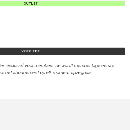
OUTLET
VOEG TOE
lden exclusief voor members. Je wordt member bij je eerste
na is het abonnement op elk moment opzegbaar.