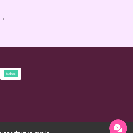
eid
e normale winkelwaarde.