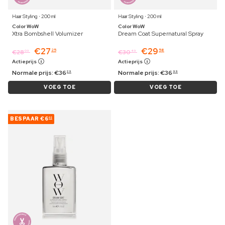
Haar Styling ⋅ 200 ml
Haar Styling ⋅ 200 ml
Color WoW
Color WoW
Xtra Bombshell Volumizer
Dream Coat Supernatural Spray
€
27
€
29
25
58
€
28
€
30
09
49
Actieprijs
Actieprijs
Normale prijs:
€
36
Normale prijs:
€
36
29
99
VOEG TOE
VOEG TOE
BESPAAR
€6
02