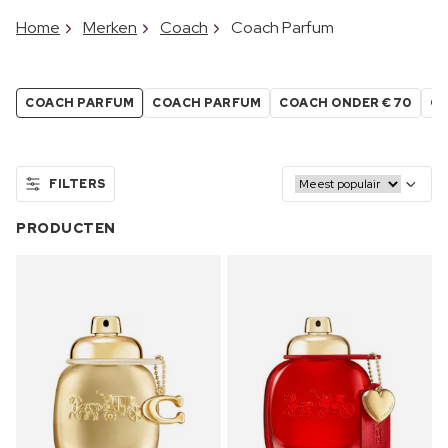
Home
Merken
Coach
Coach Parfum
COACH PARFUM
COACH PARFUM
COACH ONDER €70
CO
FILTERS
PRODUCTEN