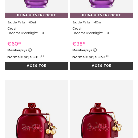
BIJNA UITVERKOCHT
BIJNA UITVERKOCHT
Eau de Parfum ⋅ 60 ml
Eau de Parfum ⋅ 40 ml
Coach
Coach
Dreams Moonlight EDP
Dreams Moonlight EDP
€
60
€
38
29
69
Memberprijs
Memberprijs
Normale prijs:
€
83
Normale prijs:
€
53
99
99
VOEG TOE
VOEG TOE