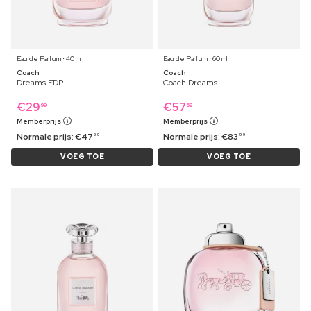
Eau de Parfum ⋅ 40 ml
Eau de Parfum ⋅ 60 ml
Coach
Coach
Dreams EDP
Coach Dreams
€
29
€
57
99
69
Memberprijs
Memberprijs
Normale prijs:
€
47
Normale prijs:
€
83
29
99
VOEG TOE
VOEG TOE