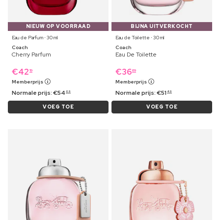
NIEUW OP VOORRAAD
BIJNA UITVERKOCHT
Eau de Parfum ⋅ 30 ml
Eau de Toilette ⋅ 30 ml
Coach
Coach
Cherry Parfum
Eau De Toilette
€
42
€
36
19
69
Memberprijs
Memberprijs
Normale prijs:
€
54
Normale prijs:
€
51
69
49
VOEG TOE
VOEG TOE