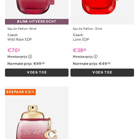
BIJNA UITVERKOCHT
Eau de Parfum ⋅ 90 ml
Eau de Parfum ⋅ 30 ml
Coach
Coach
Wild Rose EDP
Love EDP
€
76
€
38
19
69
Memberprijs
Memberprijs
Normale prijs:
€
99
Normale prijs:
€
49
99
99
VOEG TOE
VOEG TOE
BESPAAR
€12
46