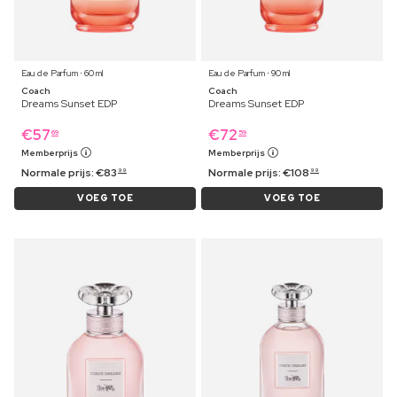
Eau de Parfum ⋅ 60 ml
Eau de Parfum ⋅ 90 ml
Coach
Coach
Dreams Sunset EDP
Dreams Sunset EDP
€
57
€
72
69
59
Memberprijs
Memberprijs
Normale prijs:
€
83
Normale prijs:
€
108
99
99
VOEG TOE
VOEG TOE