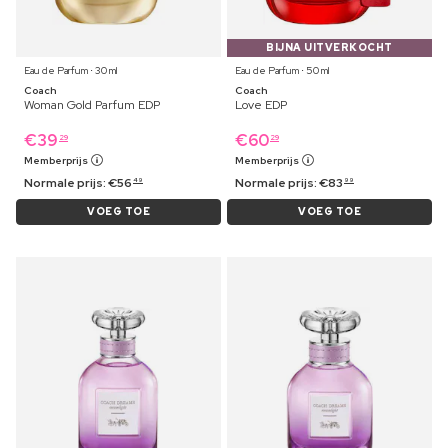
BIJNA UITVERKOCHT
Eau de Parfum ⋅ 30 ml
Eau de Parfum ⋅ 50 ml
Coach
Coach
Woman Gold Parfum EDP
Love EDP
€
39
€
60
29
29
Memberprijs
Memberprijs
Normale prijs:
€
56
Normale prijs:
€
83
49
99
VOEG TOE
VOEG TOE