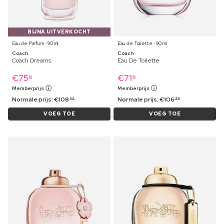
BIJNA UITVERKOCHT
Eau de Parfum ⋅ 90 ml
Eau de Toilette ⋅ 90 ml
Coach
Coach
Coach Dreams
Eau De Toilette
€
75
€
71
19
19
Memberprijs
Memberprijs
Normale prijs:
€
108
Normale prijs:
€
106
99
49
VOEG TOE
VOEG TOE