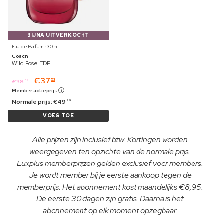
BIJNA UITVERKOCHT
Eau de Parfum ⋅ 30 ml
Coach
Wild Rose EDP
€
37
53
€
38
69
Member actieprijs
Normale prijs:
€
49
99
VOEG TOE
Alle prijzen zijn inclusief btw. Kortingen worden
weergegeven ten opzichte van de normale prijs.
Luxplus memberprijzen gelden exclusief voor members.
Je wordt member bij je eerste aankoop tegen de
memberprijs. Het abonnement kost maandelijks €8,95.
De eerste 30 dagen zijn gratis. Daarna is het
abonnement op elk moment opzegbaar.