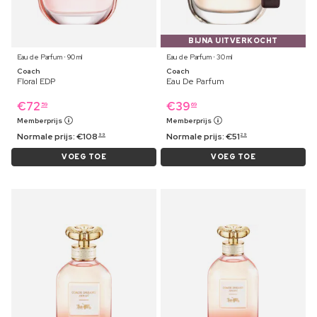
BIJNA UITVERKOCHT
Eau de Parfum ⋅ 90 ml
Eau de Parfum ⋅ 30 ml
Coach
Coach
Floral EDP
Eau De Parfum
€
72
€
39
59
69
Memberprijs
Memberprijs
Normale prijs:
€
108
Normale prijs:
€
51
99
29
VOEG TOE
VOEG TOE