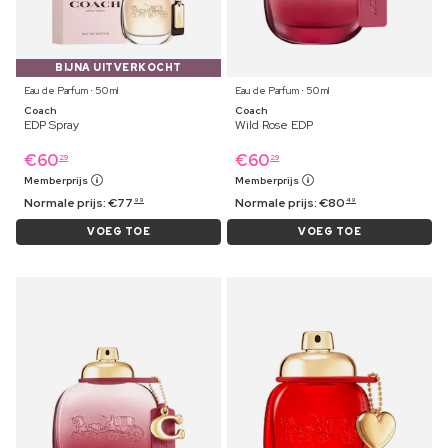
BIJNA UITVERKOCHT
Eau de Parfum ⋅ 50 ml
Eau de Parfum ⋅ 50 ml
Coach
Coach
EDP Spray
Wild Rose EDP
€
60
€
60
29
29
Memberprijs
Memberprijs
Normale prijs:
€
77
Normale prijs:
€
80
99
49
VOEG TOE
VOEG TOE