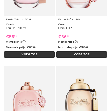
Eau de Toilette ⋅ 50 ml
Eau de Parfum ⋅ 30 ml
Coach
Coach
Eau De Toilette
Floral EDP
€
58
€
36
79
69
Memberprijs
Memberprijs
Normale prijs:
€
82
Normale prijs:
€
50
49
99
VOEG TOE
VOEG TOE