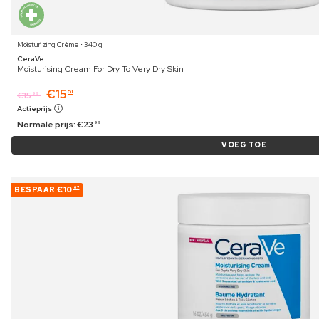
Moisturizing Crème ⋅ 340 g
CeraVe
Moisturising Cream For Dry To Very Dry Skin
€
15
51
€
15
99
Actieprijs
Normale prijs:
€
23
99
VOEG TOE
BESPAAR
€10
67