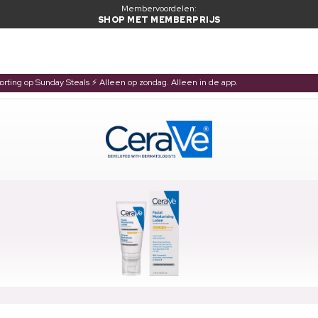
Membervoordelen:
SHOP MET MEMBERPRIJS
korting op Sunday Steals ⚡ Alleen op zondag. Alleen in de app.