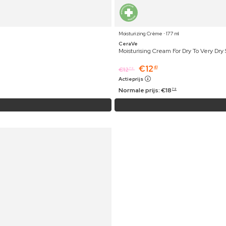
Moisturizing Crème ⋅ 177 ml
CeraVe
Moisturising Cream For Dry To Very Dry 
€
12
41
€
12
79
Actieprijs
Normale prijs:
€
18
79