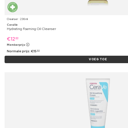
Cleanser ⋅ 236 ml
CeraVe
Hydrating Foaming Oil Cleanser
€
12
89
Memberprijs
Normale prijs:
€
15
99
VOEG TOE