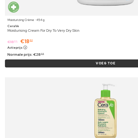
Moisturizing Crème ⋅ 454 g
CeraVe
Moisturising Cream For Dry To Very Dry Skin
€
18
32
€
18
89
Actieprijs
Normale prijs:
€
28
99
VOEG TOE