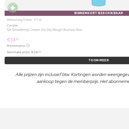
BINNENKORT BESCHIKBAAR
Moisturizing Crème ⋅ 177 ml
CeraVe
SA Smoothing Cream For Dry Rough Bumpy Skin
€
14
99
Memberprijs
Normale prijs:
€
26
29
TOON MEER
Alle prijzen zijn inclusief btw. Kortingen worden weergeg
aankoop tegen de memberprijs. Het abonnement