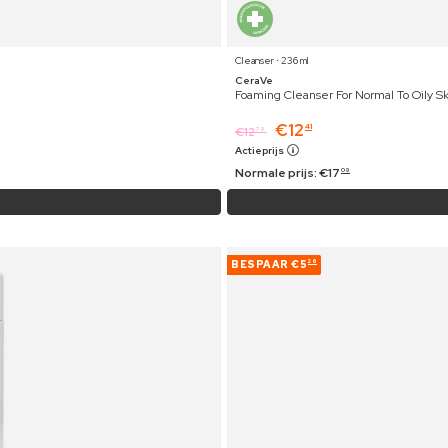
Cleanser ⋅ 236 ml
CeraVe
Foaming Cleanser For Normal To Oily Sk
€
12
41
€
12
79
Actieprijs
Normale prijs:
€
17
09
BESPAAR
€5
26