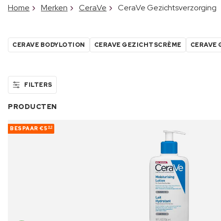
Home
Merken
CeraVe
CeraVe Gezichtsverzorging
CERAVE BODYLOTION
CERAVE GEZICHTSCRÈME
CERAVE 
FILTERS
PRODUCTEN
BESPAAR
€5
90