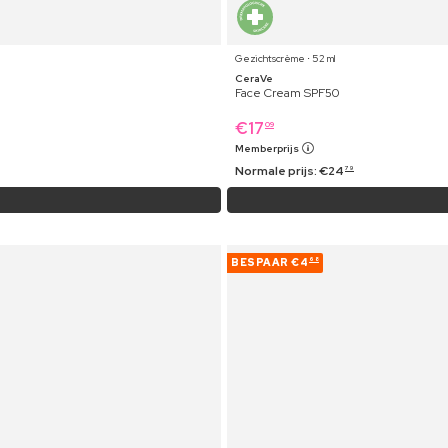
Gezichtscrème ⋅ 52 ml
CeraVe
Face Cream SPF50
€
17
09
Memberprijs
Normale prijs:
€
24
79
BESPAAR
€4
68