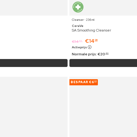
Cleanser ⋅ 236 ml
CeraVe
SA Smoothing Cleanser
€
14
06
€
14
49
Actieprijs
Normale prijs:
€
20
49
BESPAAR
€6
38