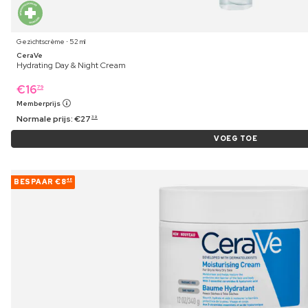
Gezichtscrème ⋅ 52 ml
CeraVe
Hydrating Day & Night Cream
€
16
79
Memberprijs
Normale prijs:
€
27
39
VOEG TOE
BESPAAR
€8
48