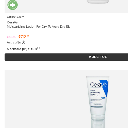
Lotion ⋅ 236 ml
CeraVe
Moisturising Lotion For Dry To Very Dry Skin
€
12
99
€
13
39
Actieprijs
Normale prijs:
€
18
89
VOEG TOE