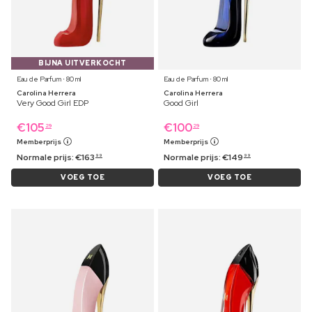
BIJNA UITVERKOCHT
Eau de Parfum ⋅ 80 ml
Eau de Parfum ⋅ 80 ml
Carolina Herrera
Carolina Herrera
Very Good Girl EDP
Good Girl
€
105
€
100
29
29
Memberprijs
Memberprijs
Normale prijs:
€
163
Normale prijs:
€
149
99
99
VOEG TOE
VOEG TOE