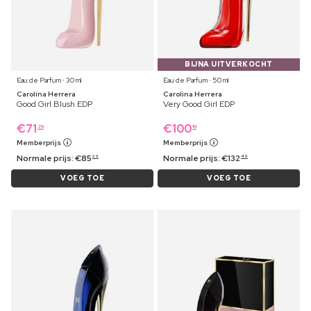
BIJNA UITVERKOCHT
Eau de Parfum ⋅ 30 ml
Eau de Parfum ⋅ 50 ml
Carolina Herrera
Carolina Herrera
Good Girl Blush EDP
Very Good Girl EDP
€
71
€
100
29
19
Memberprijs
Memberprijs
Normale prijs:
€
85
Normale prijs:
€
132
29
49
VOEG TOE
VOEG TOE