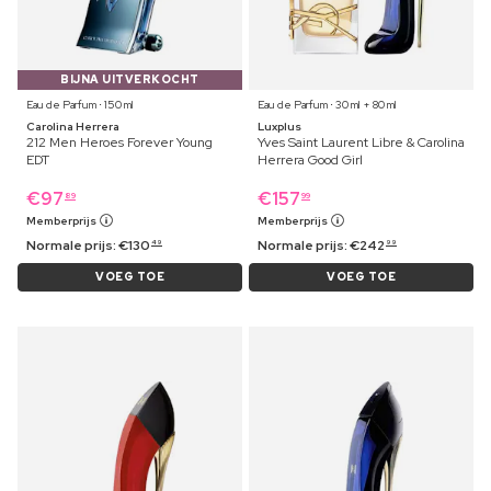
BIJNA UITVERKOCHT
Eau de Parfum ⋅ 150 ml
Eau de Parfum ⋅ 30 ml + 80 ml
Carolina Herrera
Luxplus
212 Men Heroes Forever Young
Yves Saint Laurent Libre & Carolina
EDT
Herrera Good Girl
€
97
€
157
89
99
Memberprijs
Memberprijs
Normale prijs:
€
130
Normale prijs:
€
242
49
99
VOEG TOE
VOEG TOE