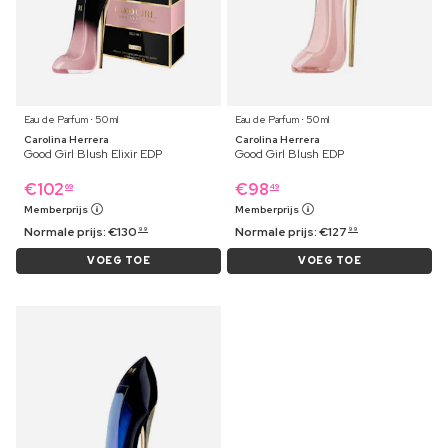
Eau de Parfum ⋅ 50 ml
Eau de Parfum ⋅ 50 ml
Carolina Herrera
Carolina Herrera
Good Girl Blush Elixir EDP
Good Girl Blush EDP
€
102
€
98
69
49
Memberprijs
Memberprijs
Normale prijs:
€
130
Normale prijs:
€
127
99
99
VOEG TOE
VOEG TOE