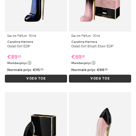
Eau de Parfum ⋅ 50 ml
Eau de Parfum ⋅ 30 ml
Carolina Herrera
Carolina Herrera
Good Girl EDP
Good Girl Blush Elixir EDP
€
89
€
69
89
09
Memberprijs
Memberprijs
Normale prijs:
€
115
Normale prijs:
€
88
99
99
VOEG TOE
VOEG TOE