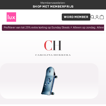
Membervoordelen:
SHOP MET MEMBERPRIJS
WORD MEMBER
Profiteer van tot 25% extra korting op Sunday Steals ⚡ Alleen op zondag. Alleen