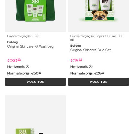
Huidverzorgingskit ⋅ 3 st
Huidverzorgingskit ⋅ 2 pcs + 150 ml + 100
ml
Bulldog
Bulldog
Original Skincare Kit Washbag
Original Skincare Duo Set
€
30
€
15
49
69
Memberprijs
Memberprijs
Normale prijs:
€
50
Normale prijs:
€
26
49
99
VOEG TOE
VOEG TOE