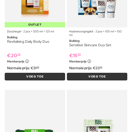
OUTLET
Douchegel ⋅ 2 pcs + 500 ml + 125 ml
Huidverzorgingskit ⋅ 2 pcs + 100 ml + 150
ml
Bulldog
Bulldog
Revitalising Daily Body Duo
Sensitive Skincare Duo Set
€
20
€
15
29
69
Memberprijs
Memberprijs
Normale prijs:
€
31
Normale prijs:
€
23
99
99
VOEG TOE
VOEG TOE