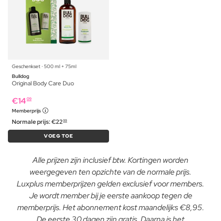
Geschenkset ⋅ 500 ml + 75ml
Bulldog
Original Body Care Duo
€
14
09
Memberprijs
Normale prijs:
€
22
99
VOEG TOE
Alle prijzen zijn inclusief btw. Kortingen worden
weergegeven ten opzichte van de normale prijs.
Luxplus memberprijzen gelden exclusief voor members.
Je wordt member bij je eerste aankoop tegen de
memberprijs. Het abonnement kost maandelijks €8,95.
De eerste 30 dagen zijn gratis. Daarna is het