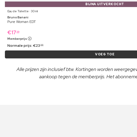
BIJNA UITVERKOCHT
Eau de Toilette ⋅ 30 ml
Bruno Banani
Pure Woman EDT
€
17
39
Memberprijs
Normale prijs:
€
23
99
VOEG TOE
Alle prijzen zijn inclusief btw. Kortingen worden weergeg
aankoop tegen de memberprijs. Het abonnement