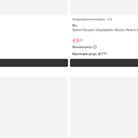
Wegwerpscheermesjes ⋅ 3 st
Bic
Soleil Escape Disposable Razors Peach
€
5
09
Memberprijs
Normale prijs:
€
7
89