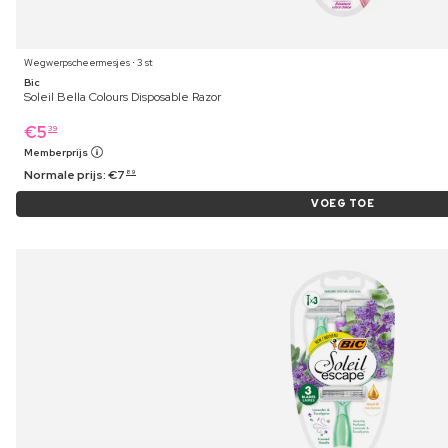
Wegwerpscheermesjes ⋅ 3 st
Bic
Soleil Bella Colours Disposable Razor
€
5
39
Memberprijs
Normale prijs:
€
7
89
VOEG TOE