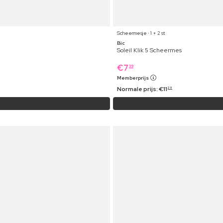
Scheermesje ⋅ 1 + 2 st
Bic
Soleil Klik 5 Scheermes
€
7
39
Memberprijs
Normale prijs:
€
11
29