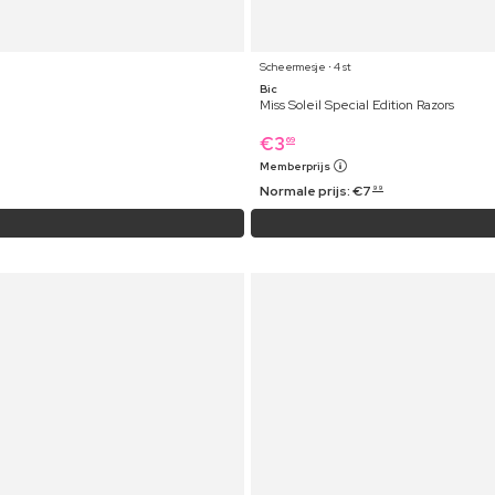
Scheermesje ⋅ 4 st
Bic
Miss Soleil Special Edition Razors
€
3
69
Memberprijs
Normale prijs:
€
7
99