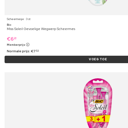
Scheermesje ⋅ 3 st
Bic
Miss Soleil Gevoelige Wegwerp Scheermes
€
6
29
Memberprijs
Normale prijs:
€
7
89
VOEG TOE