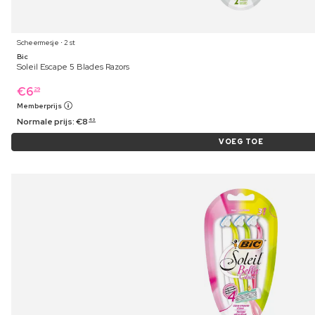
Scheermesje ⋅ 2 st
Bic
Soleil Escape 5 Blades Razors
€
6
29
Memberprijs
Normale prijs:
€
8
49
VOEG TOE