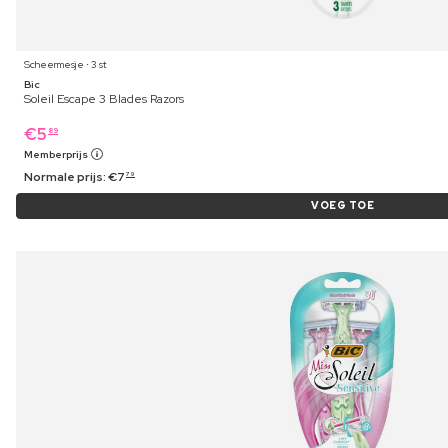
Scheermesje ⋅ 3 st
Bic
Soleil Escape 3 Blades Razors
€
5
89
Memberprijs
Normale prijs:
€
7
79
VOEG TOE