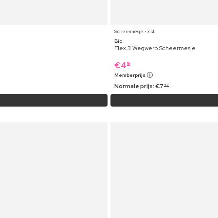
Scheermesje ⋅ 3 st
Bic
Flex 3 Wegwerp Scheermesje
€
4
19
Memberprijs
Normale prijs:
€
7
49