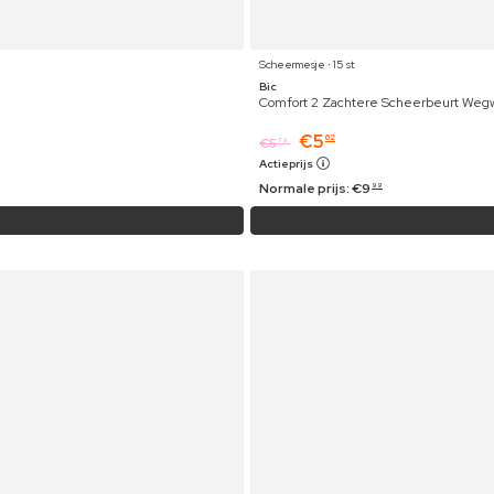
Scheermesje ⋅ 15 st
Bic
Comfort 2 Zachtere Scheerbeurt Weg
€
5
62
€
5
79
Actieprijs
Normale prijs:
€
9
99