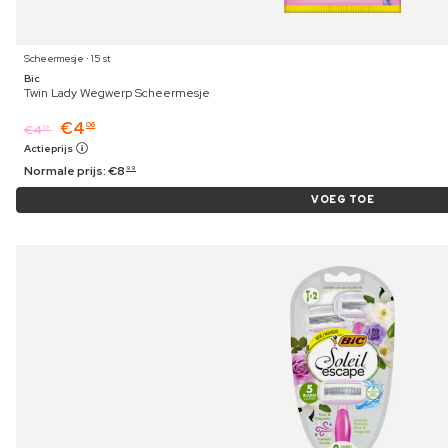
Scheermesje ⋅ 15 st
Bic
Twin Lady Wegwerp Scheermesje
€
4
06
€
4
19
Actieprijs
Normale prijs:
€
8
99
VOEG TOE