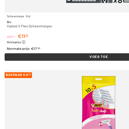
Scheermesje ⋅ 8 st
Bic
Hybrid 5 Flex Scheermesjes
€
11
53
€
11
89
Actieprijs
Normale prijs:
€
17
99
VOEG TOE
BESPAAR
€4
93