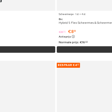
Scheermesje ⋅ 1 st + 4 st
Bic
Hybrid 5 Flex Scheermes & Scheerme
€
8
14
€
8
39
Actieprijs
Normale prijs:
€
16
99
BESPAAR
€4
37