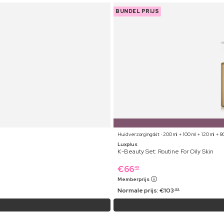
BUNDEL PRIJS
Huidverzorgingskit ⋅ 200 ml + 100 ml + 120 ml + 80
Luxplus
K-Beauty Set: Routine For Oily Skin
€
66
49
Memberprijs
Normale prijs:
€
103
49