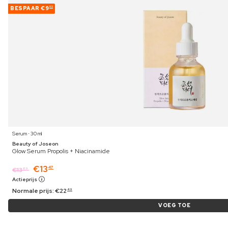
BESPAAR
€9
02
Serum ⋅ 30 ml
Beauty of Joseon
Glow Serum Propolis + Niacinamide
€
13
47
€
13
89
Actieprijs
Normale prijs:
€
22
49
VOEG TOE