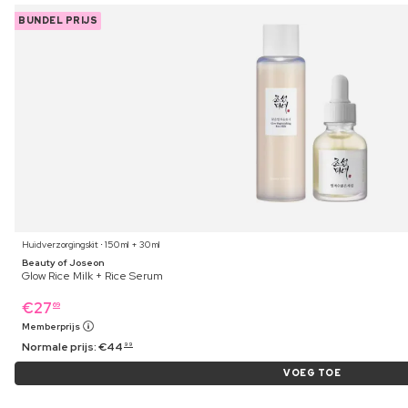
BUNDEL PRIJS
Huidverzorgingskit ⋅ 150 ml + 30 ml
Beauty of Joseon
Glow Rice Milk + Rice Serum
€
27
69
Memberprijs
Normale prijs:
€
44
99
VOEG TOE