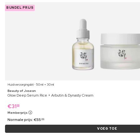
BUNDEL PRIJS
Huidverzorgingskit ⋅ 50 ml + 30 ml
Beauty of Joseon
Glow Deep Serum Rice + Arbutin & Dynasty Cream
€
31
99
Memberprijs
Normale prijs:
€
55
49
VOEG TOE