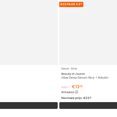
BESPAAR
€9
81
Serum ⋅ 30 ml
Beauty of Joseon
Glow Deep Serum Rice + Arbutin
€
13
38
€
13
79
Actieprijs
Normale prijs:
€
23
19