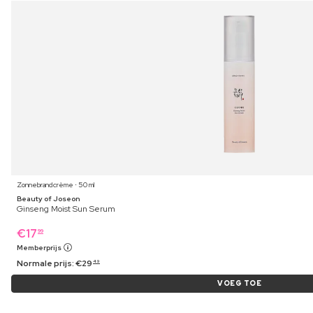
Zonnebrandcrème ⋅ 50 ml
Beauty of Joseon
Ginseng Moist Sun Serum
€
17
99
Memberprijs
Normale prijs:
€
29
49
VOEG TOE