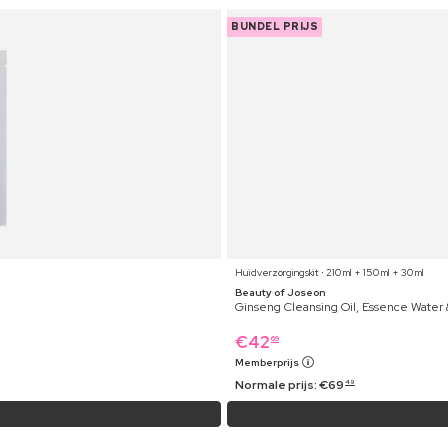
BUNDEL PRIJS
Huidverzorgingskit ⋅ 210 ml + 150 ml + 30 ml
Beauty of Joseon
Ginseng Cleansing Oil, Essence Water
€
42
69
Memberprijs
Normale prijs:
€
69
49