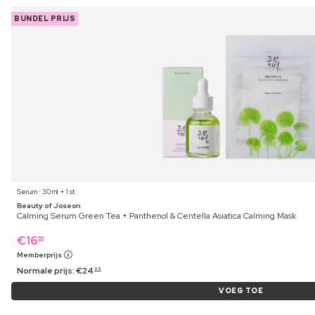
BUNDEL PRIJS
Serum ⋅ 30 ml + 1 st
Beauty of Joseon
Calming Serum Green Tea + Panthenol & Centella Asiatica Calming Mask
€
16
99
Memberprijs
Normale prijs:
€
24
99
VOEG TOE