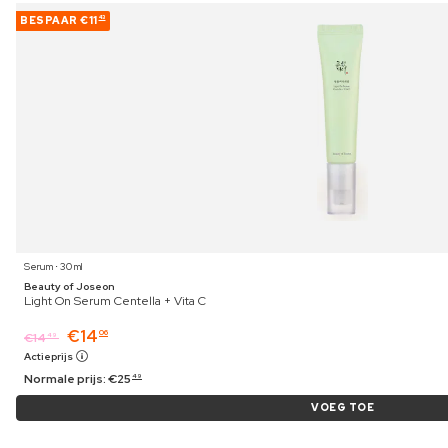
BESPAAR
€11
43
Serum ⋅ 30 ml
Beauty of Joseon
Light On Serum Centella + Vita C
€
14
06
€
14
49
Actieprijs
Normale prijs:
€
25
49
VOEG TOE