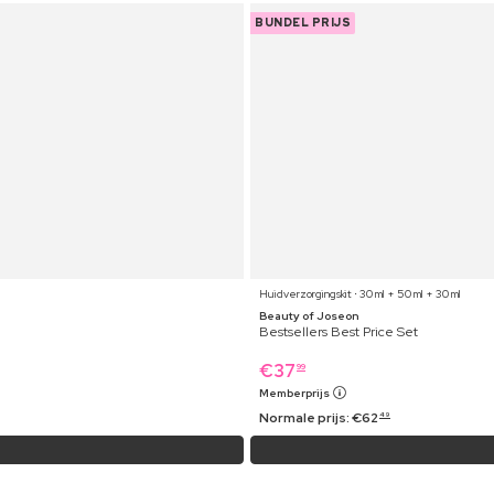
BUNDEL PRIJS
Huidverzorgingskit ⋅ 30 ml + 50 ml + 30 ml
Beauty of Joseon
Bestsellers Best Price Set
€
37
99
Memberprijs
Normale prijs:
€
62
49