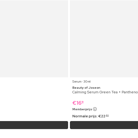
Serum ⋅ 30 ml
Beauty of Joseon
Calming Serum Green Tea + Pantheno
€
16
19
Memberprijs
Normale prijs:
€
22
49