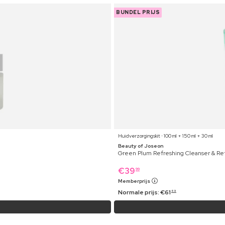
BUNDEL PRIJS
Huidverzorgingskit ⋅ 100 ml + 150 ml + 30 ml
Beauty of Joseon
Green Plum Refreshing Cleanser & Re
€
39
99
Memberprijs
Normale prijs:
€
61
69