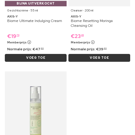
BIJNA UITVERKOCHT
Gezichtscrème ⋅ 55 ml
Cleanser ⋅ 200 ml
AXIS-Y
AXIS-Y
Biome Ultimate Indulging Cream
Biome Resetting Moringa
Cleansing Oil
€
19
€
23
79
49
Memberprijs
Memberprijs
Normale prijs:
€
47
Normale prijs:
€
39
99
99
VOEG TOE
VOEG TOE