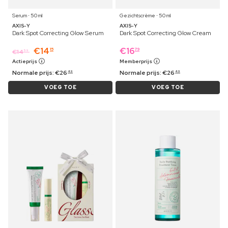
Serum ⋅ 50 ml
Gezichtscrème ⋅ 50 ml
AXIS-Y
AXIS-Y
Dark Spot Correcting Glow Serum
Dark Spot Correcting Glow Cream
€
14
€
16
15
79
€
14
59
Actieprijs
Memberprijs
Normale prijs:
€
26
Normale prijs:
€
26
49
49
VOEG TOE
VOEG TOE