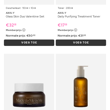
Geschenkset ⋅ 50 ml + 10 ml
Toner ⋅ 200 ml
AXIS-Y
AXIS-Y
Glass Skin Duo Valentine Set
Daily Purifying Treatment Toner
€
32
€
17
99
99
Memberprijs
Memberprijs
Normale prijs:
€
50
Normale prijs:
€
31
99
99
VOEG TOE
VOEG TOE