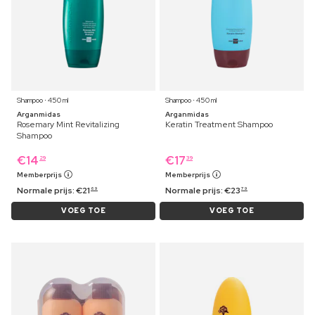
Shampoo ⋅ 450 ml
Shampoo ⋅ 450 ml
Arganmidas
Arganmidas
Rosemary Mint Revitalizing
Keratin Treatment Shampoo
Shampoo
€
14
€
17
29
39
Memberprijs
Memberprijs
Normale prijs:
€
21
Normale prijs:
€
23
69
79
VOEG TOE
VOEG TOE