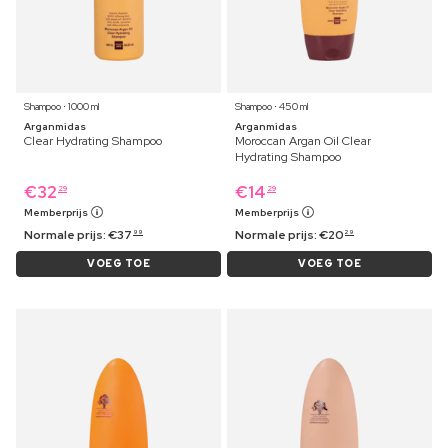
Shampoo ⋅ 1000 ml
Shampoo ⋅ 450 ml
Arganmidas
Arganmidas
Clear Hydrating Shampoo
Moroccan Argan Oil Clear
Hydrating Shampoo
€
32
€
14
29
29
Memberprijs
Memberprijs
Normale prijs:
€
37
Normale prijs:
€
20
99
29
VOEG TOE
VOEG TOE