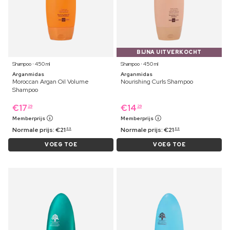
BIJNA UITVERKOCHT
Shampoo ⋅ 450 ml
Shampoo ⋅ 450 ml
Arganmidas
Arganmidas
Moroccan Argan Oil Volume
Nourishing Curls Shampoo
Shampoo
€
17
€
14
29
29
Memberprijs
Memberprijs
Normale prijs:
€
21
Normale prijs:
€
21
69
69
VOEG TOE
VOEG TOE