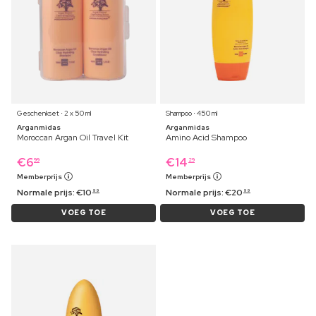
Geschenkset ⋅ 2 x 50 ml
Shampoo ⋅ 450 ml
Arganmidas
Arganmidas
Moroccan Argan Oil Travel Kit
Amino Acid Shampoo
€
6
€
14
99
29
Memberprijs
Memberprijs
Normale prijs:
€
10
Normale prijs:
€
20
99
99
VOEG TOE
VOEG TOE