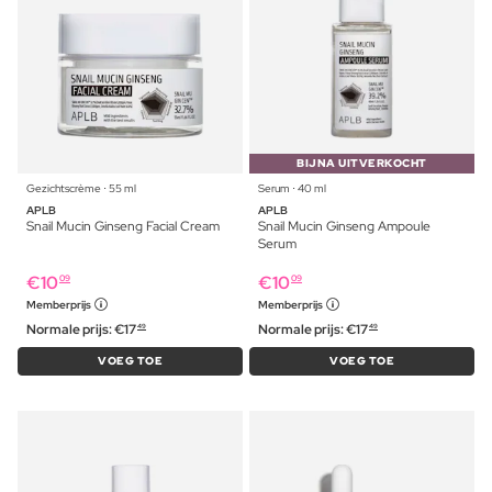
BIJNA UITVERKOCHT
Gezichtscrème ⋅ 55 ml
Serum ⋅ 40 ml
APLB
APLB
Snail Mucin Ginseng Facial Cream
Snail Mucin Ginseng Ampoule
Serum
€
10
€
10
09
09
Memberprijs
Memberprijs
Normale prijs:
€
17
Normale prijs:
€
17
49
49
VOEG TOE
VOEG TOE