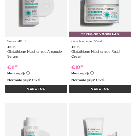
TERUG OP VOORRAAD
Serum ⋅ 40 ml
Gezichtscrème ⋅ 55 ml
APLB
APLB
Glutathione Niacinamide Ampoule
Glutathione Niacinamide Facial
Serum
Cream
€
11
€
10
89
09
Memberprijs
Memberprijs
Normale prijs:
€
17
Normale prijs:
€
17
49
49
VOEG TOE
VOEG TOE