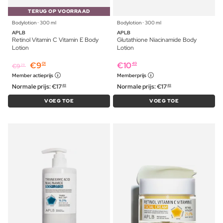
TERUG OP VOORRAAD
Bodylotion ⋅ 300 ml
Bodylotion ⋅ 300 ml
APLB
APLB
Retinol Vitamin C Vitamin E Body
Glutathione Niacinamide Body
Lotion
Lotion
€
9
€
10
01
49
€
9
29
Member actieprijs
Memberprijs
Normale prijs:
€
17
Normale prijs:
€
17
49
49
VOEG TOE
VOEG TOE