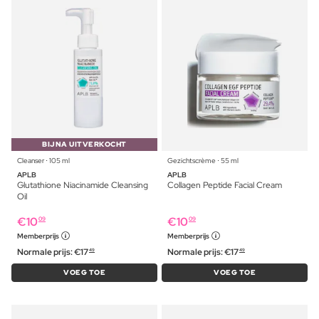
BIJNA UITVERKOCHT
Cleanser ⋅ 105 ml
Gezichtscrème ⋅ 55 ml
APLB
APLB
Glutathione Niacinamide Cleansing
Collagen Peptide Facial Cream
Oil
€
10
€
10
09
09
Memberprijs
Memberprijs
Normale prijs:
€
17
Normale prijs:
€
17
49
49
VOEG TOE
VOEG TOE