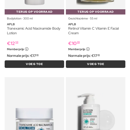
TERUG OP VOORRAAD
TERUG OP VOORRAAD
Bodylotion ⋅ 300 ml
Gezichtscrème ⋅ 55 ml
APLB
APLB
Tranexamic Acid Niacinamide Body
Retinol Vitamin C Vitamin E Facial
Lotion
Cream
€
12
€
10
59
09
Memberprijs
Memberprijs
Normale prijs:
€
17
Normale prijs:
€
17
49
49
VOEG TOE
VOEG TOE