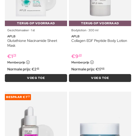
TERUG OP VOORRAAD
TERUG OP VOORRAAD
Gezichtsmasker ⋅ 1 st
Bodylotion ⋅ 300 ml
APLB
APLB
Glutathione Niacinamide Sheet
Collagen EGF Peptide Body Lotion
Mask
€
1
€
9
79
29
Memberprijs
Memberprijs
Normale prijs:
€
2
Normale prijs:
€
17
49
49
VOEG TOE
VOEG TOE
BESPAAR
€7
70