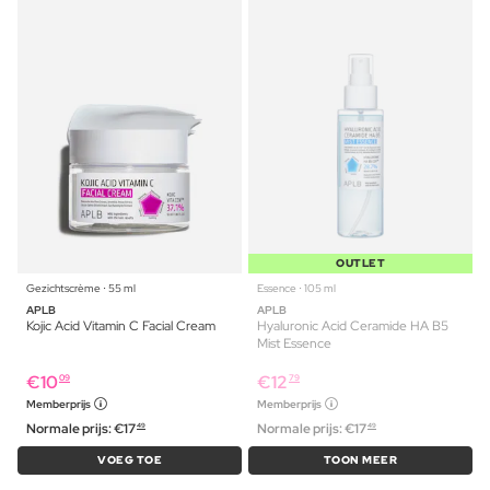
OUTLET
Gezichtscrème ⋅ 55 ml
Essence ⋅ 105 ml
APLB
APLB
Kojic Acid Vitamin C Facial Cream
Hyaluronic Acid Ceramide HA B5
Mist Essence
€
10
€
12
09
79
Memberprijs
Memberprijs
Normale prijs:
€
17
Normale prijs:
€
17
49
49
VOEG TOE
TOON MEER