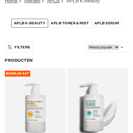
Home
Merken
APLB
APLB K-Beauty
APLB K-BEAUTY
APLB TONER & MIST
APLB SERUM
FILTERS
PRODUCTEN
BESPAAR
€8
48