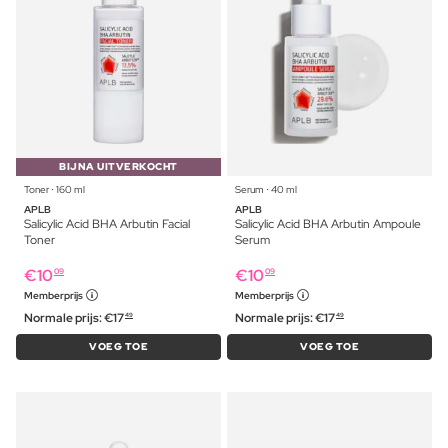
BIJNA UITVERKOCHT
Toner ⋅ 160 ml
Serum ⋅ 40 ml
APLB
APLB
Salicylic Acid BHA Arbutin Facial
Salicylic Acid BHA Arbutin Ampoule
Toner
Serum
€
10
€
10
09
09
Memberprijs
Memberprijs
Normale prijs:
€
17
Normale prijs:
€
17
49
49
VOEG TOE
VOEG TOE