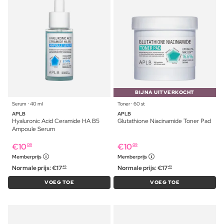
BIJNA UITVERKOCHT
Serum ⋅ 40 ml
Toner ⋅ 60 st
APLB
APLB
Hyaluronic Acid Ceramide HA B5
Glutathione Niacinamide Toner Pad
Ampoule Serum
€
10
€
10
09
09
Memberprijs
Memberprijs
Normale prijs:
€
17
Normale prijs:
€
17
49
49
VOEG TOE
VOEG TOE