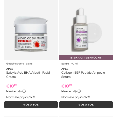
BIJNA UITVERKOCHT
Gezichtscrème ⋅ 55 ml
Serum ⋅ 40 ml
APLB
APLB
Salicylic Acid BHA Arbutin Facial
Collagen EGF Peptide Ampoule
Cream
Serum
€
10
€
10
09
09
Memberprijs
Memberprijs
Normale prijs:
€
17
Normale prijs:
€
17
49
49
VOEG TOE
VOEG TOE