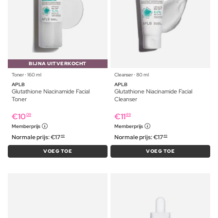
BIJNA UITVERKOCHT
Toner ⋅ 160 ml
Cleanser ⋅ 80 ml
APLB
APLB
Glutathione Niacinamide Facial
Glutathione Niacinamide Facial
Toner
Cleanser
€
10
€
11
09
89
Memberprijs
Memberprijs
Normale prijs:
€
17
Normale prijs:
€
17
49
49
VOEG TOE
VOEG TOE