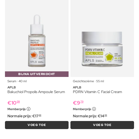
BIJNA UITVERKOCHT
Serum ⋅ 40 ml
Gezichtscrème ⋅ 55 ml
APLB
APLB
Bakuchiol Propolis Ampoule Serum
PDRN Vitamin C Facial Cream
€
10
€
9
09
79
Memberprijs
Memberprijs
Normale prijs:
€
17
Normale prijs:
€
14
49
99
VOEG TOE
VOEG TOE