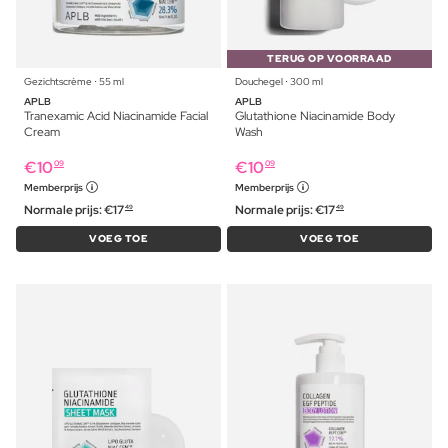
TERUG OP VOORRAAD
Gezichtscrème ⋅ 55 ml
Douchegel ⋅ 300 ml
APLB
APLB
Tranexamic Acid Niacinamide Facial
Glutathione Niacinamide Body
Cream
Wash
€
10
€
10
09
09
Memberprijs
Memberprijs
Normale prijs:
€
17
Normale prijs:
€
17
49
49
VOEG TOE
VOEG TOE