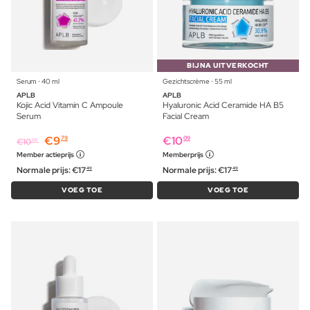
BIJNA UITVERKOCHT
Serum ⋅ 40 ml
Gezichtscrème ⋅ 55 ml
APLB
APLB
Kojic Acid Vitamin C Ampoule
Hyaluronic Acid Ceramide HA B5
Serum
Facial Cream
€
9
€
10
79
09
€
10
09
Member actieprijs
Memberprijs
Normale prijs:
€
17
Normale prijs:
€
17
49
49
VOEG TOE
VOEG TOE