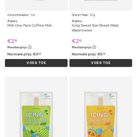
Gezichtsmasker ⋅ 1 st
Sheet Mask ⋅ 21 g
A'pieu
A'pieu
Milk One Pack Coffee Milk
Icing Sweet Bar Sheet Mask
Watermelon
€
2
€
2
69
69
Memberprijs
Memberprijs
Normale prijs:
€
3
Normale prijs:
€
5
39
39
VOEG TOE
VOEG TOE