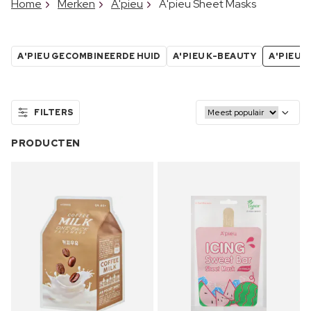
Home
Merken
A'pieu
A'pieu Sheet Masks
A'PIEU GECOMBINEERDE HUID
A'PIEU K-BEAUTY
A'PIEU 
FILTERS
PRODUCTEN