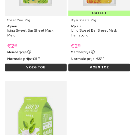
OUTLET
Sheet Mask ⋅ 21 g
Dryer Sheets ⋅ 21 g
A'pieu
A'pieu
Icing Sweet Bar Sheet Mask
Icing Sweet Bar Sheet Mask
Melon
Hanrabong
€
2
€
2
69
69
Memberprijs
Memberprijs
Normale prijs:
€
5
Normale prijs:
€
5
39
39
VOEG TOE
VOEG TOE