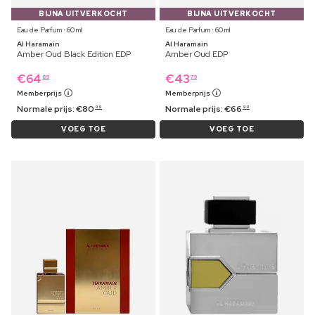
BIJNA UITVERKOCHT
BIJNA UITVERKOCHT
Eau de Parfum ⋅ 60 ml
Eau de Parfum ⋅ 60 ml
Al Haramain
Al Haramain
Amber Oud Black Edition EDP
Amber Oud EDP
€
64
€
43
89
79
Memberprijs
Memberprijs
Normale prijs:
€
80
Normale prijs:
€
66
99
99
VOEG TOE
VOEG TOE