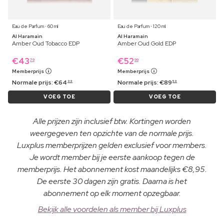
Eau de Parfum ⋅ 60 ml
Eau de Parfum ⋅ 120 ml
Al Haramain
Al Haramain
Amber Oud Tobacco EDP
Amber Oud Gold EDP
€
43
€
52
79
99
Memberprijs
Memberprijs
Normale prijs:
€
64
Normale prijs:
€
89
99
59
VOEG TOE
VOEG TOE
Alle prijzen zijn inclusief btw. Kortingen worden
weergegeven ten opzichte van de normale prijs.
Luxplus memberprijzen gelden exclusief voor members.
Je wordt member bij je eerste aankoop tegen de
memberprijs. Het abonnement kost maandelijks €8,95.
De eerste 30 dagen zijn gratis. Daarna is het
abonnement op elk moment opzegbaar.
Bekijk alle voordelen als member bij Luxplus