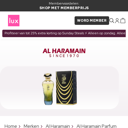
Membervoordelen:
SHOP MET MEMBERPRIJS
WORD MEMBER
Profiteer van tot 25% extra korting op Sunday Steals ⚡ Alleen op zondag. Alleen
Home
Merken
Al Haramain
Al Haramain Parfum