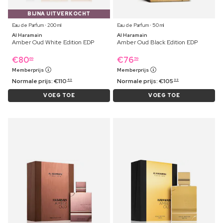
BIJNA UITVERKOCHT
Eau de Parfum ⋅ 200 ml
Eau de Parfum ⋅ 50 ml
Al Haramain
Al Haramain
Amber Oud White Edition EDP
Amber Oud Black Edition EDP
€
80
€
76
69
59
Memberprijs
Memberprijs
Normale prijs:
€
110
Normale prijs:
€
105
49
99
VOEG TOE
VOEG TOE