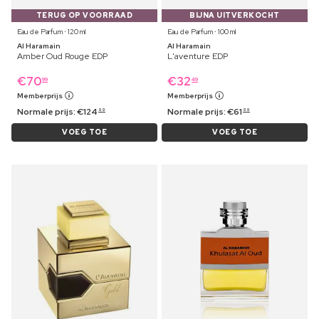
TERUG OP VOORRAAD
BIJNA UITVERKOCHT
Eau de Parfum ⋅ 120 ml
Eau de Parfum ⋅ 100 ml
Al Haramain
Al Haramain
Amber Oud Rouge EDP
L'aventure EDP
€
70
€
32
99
49
Memberprijs
Memberprijs
Normale prijs:
€
124
Normale prijs:
€
61
99
99
VOEG TOE
VOEG TOE