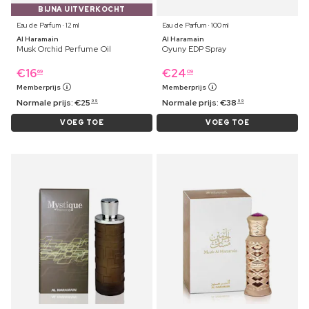
BIJNA UITVERKOCHT
Eau de Parfum ⋅ 12 ml
Eau de Parfum ⋅ 100 ml
Al Haramain
Al Haramain
Musk Orchid Perfume Oil
Oyuny EDP Spray
€
16
€
24
69
09
Memberprijs
Memberprijs
Normale prijs:
€
25
Normale prijs:
€
38
99
99
VOEG TOE
VOEG TOE