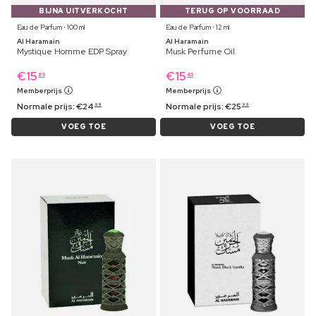
BIJNA UITVERKOCHT
TERUG OP VOORRAAD
Eau de Parfum ⋅ 100 ml
Eau de Parfum ⋅ 12 ml
Al Haramain
Al Haramain
Mystique Homme EDP Spray
Musk Perfume Oil
€
15
€
15
89
49
Memberprijs
Memberprijs
Normale prijs:
€
24
Normale prijs:
€
25
99
99
VOEG TOE
VOEG TOE