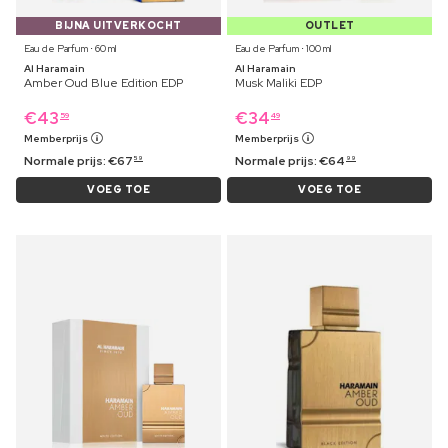
BIJNA UITVERKOCHT
OUTLET
Eau de Parfum ⋅ 60 ml
Eau de Parfum ⋅ 100 ml
Al Haramain
Al Haramain
Amber Oud Blue Edition EDP
Musk Maliki EDP
€
43
€
34
59
49
Memberprijs
Memberprijs
Normale prijs:
€
67
Normale prijs:
€
64
59
99
VOEG TOE
VOEG TOE