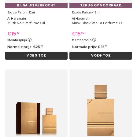
BIJNA UITVERKOCHT
TERUG OP VOORRAAD
Eau de Parfum ⋅ 12 ml
Eau de Parfum ⋅ 12 ml
Al Haramain
Al Haramain
Musk Noir Perfume Oil
Musk Black Vanilla Perfume Oil
€
15
€
15
49
89
Memberprijs
Memberprijs
Normale prijs:
€
25
Normale prijs:
€
25
99
29
VOEG TOE
VOEG TOE