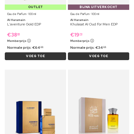
OUTLET
BIJNA UITVERKOCHT
Eau de Parfum ⋅ 100 ml
Eau de Parfum ⋅ 100 ml
Al Haramain
Al Haramain
L'aventure Gold EDP
Khulasat Al Oud For Men EDP
€
38
€
19
69
79
Memberprijs
Memberprijs
Normale prijs:
€
64
Normale prijs:
€
34
99
99
VOEG TOE
VOEG TOE