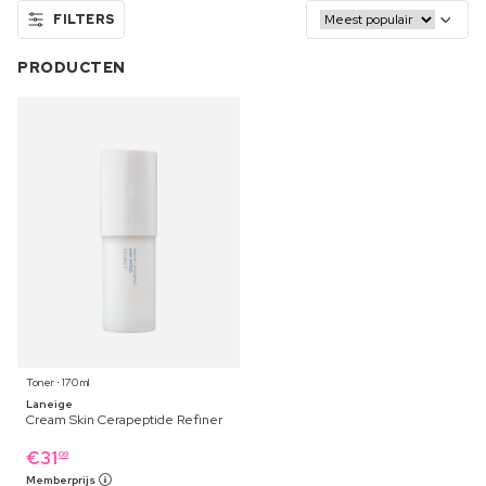
FILTERS
PRODUCTEN
Toner ⋅ 170 ml
Laneige
Cream Skin Cerapeptide Refiner
€
31
09
Memberprijs