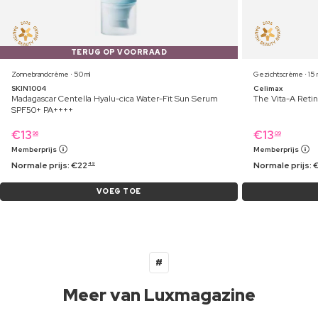
TERUG OP VOORRAAD
Zonnebrandcrème ⋅ 50 ml
Gezichtscrème ⋅ 15 
SKIN1004
Celimax
Madagascar Centella Hyalu-cica Water-Fit Sun Serum
The Vita-A Retin
SPF50+ PA++++
€
13
€
13
96
09
Memberprijs
Memberprijs
Normale prijs:
€
22
Normale prijs:
49
VOEG TOE
#
Meer van Luxmagazine