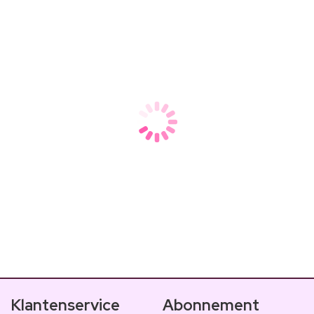
Dr. Althea 345: Dit is
TikTok is helemaal gek van Dr. Althea 345 Relief Crème! 
Klantenservice
Abonnement