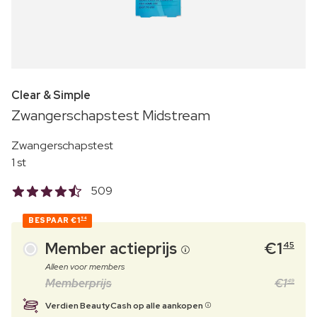
Clear & Simple
Zwangerschapstest Midstream
Zwangerschapstest
1 st
509
BESPAAR
€1
54
Member actieprijs
€
1
45
Alleen voor members
Memberprijs
€
1
49
Verdien BeautyCash op alle aankopen