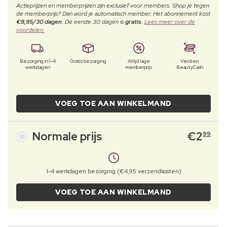
Actieprijzen en memberprijzen zijn exclusief voor members. Shop je tegen
de memberprijs? Dan word je automatisch member. Het abonnement kost
€8,95/30 dagen
. De eerste 30 dagen is
gratis
.
Lees meer over de
voordelen.
Bezorging in 1-4
Gratis bezorging
Altijd lage
Verdien
werkdagen
memberprijs
BeautyCash
VOEG TOE AAN WINKELMAND
Normale prijs
€
2
99
1-4 werkdagen bezorging (€4,95 verzendkosten)
VOEG TOE AAN WINKELMAND