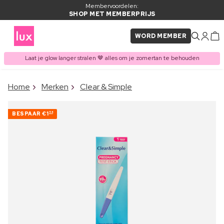
Membervoordelen:
SHOP MET MEMBERPRIJS
WORD MEMBER
Laat je glow langer stralen 🤎 alles om je zomertan te behouden
×
Home
Merken
Clear & Simple
ITEM TOEGEVOEGD AAN
Vaak samen gekocht met
WINKELMAND
BESPAAR
€1
54