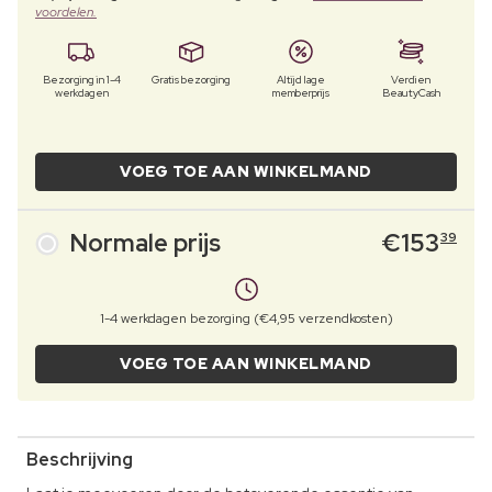
voordelen.
Bezorging in 1-4
Gratis bezorging
Altijd lage
Verdien
werkdagen
memberprijs
BeautyCash
VOEG TOE AAN WINKELMAND
Normale prijs
€
153
39
1-4 werkdagen bezorging (€4,95 verzendkosten)
VOEG TOE AAN WINKELMAND
Beschrijving