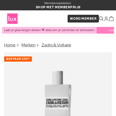
Membervoordelen:
SHOP MET MEMBERPRIJS
WORD MEMBER
Laat je glow langer stralen 🤎 alles om je zomertan te behouden
Laat
×
Home
Merken
Zadig & Voltaire
ITEM TOEGEVOEGD AAN
Vaak samen gekocht met
WINKELMAND
BESPAAR
€59
10