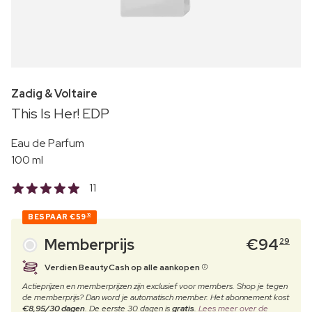
Zadig & Voltaire
This Is Her! EDP
Eau de Parfum
100 ml
11
BESPAAR
€59
10
Memberprijs
€
94
29
Verdien BeautyCash op alle aankopen
Actieprijzen en memberprijzen zijn exclusief voor members. Shop je tegen
de memberprijs? Dan word je automatisch member. Het abonnement kost
€8,95/30 dagen
. De eerste 30 dagen is
gratis
.
Lees meer over de