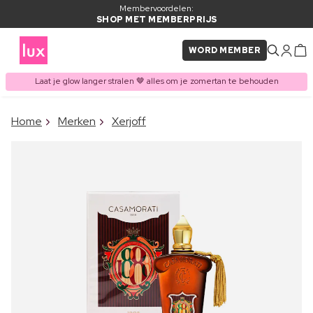
Membervoordelen:
SHOP MET MEMBERPRIJS
WORD MEMBER
Laat je glow langer stralen 🤎 alles om je zomertan te behouden
×
Home
Merken
Xerjoff
ITEM TOEGEVOEGD AAN
Vaak samen gekocht met
WINKELMAND