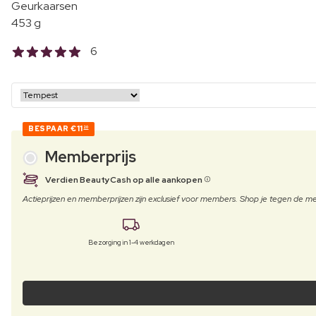
Geurkaarsen
453 g
6
BESPAAR
€11
20
Memberprijs
Verdien BeautyCash op alle aankopen
Actieprijzen en memberprijzen zijn exclusief voor members. Shop je tegen de
Bezorging in 1-4 werkdagen