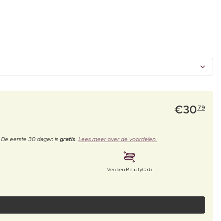
€
30
79
. De eerste 30 dagen is
gratis
.
Lees meer over de voordelen.
Verdien BeautyCash