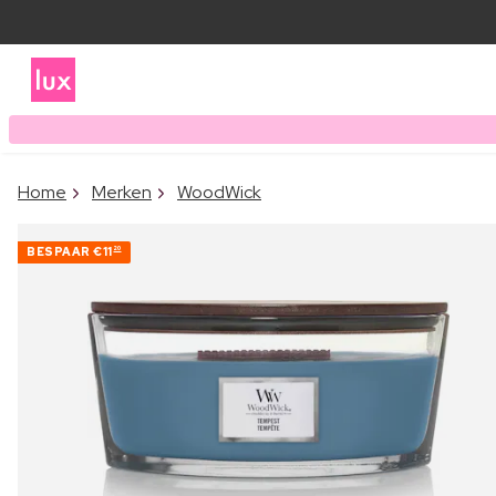
Home
Merken
WoodWick
BESPAAR
€11
20