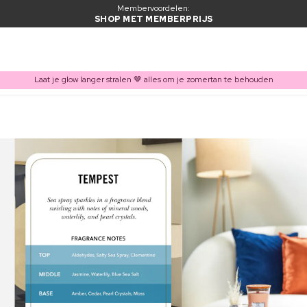
Membervoordelen:
SHOP MET MEMBERPRIJS
Laat je glow langer stralen 🤎 alles om je zomertan te behouden
ITEM TOEGEVOEGD AAN WINKELMAND
Vaak samen gekocht met