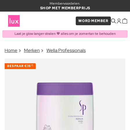
Membervoordelen:
SHOP MET MEMBERPRIJS
WORD MEMBER
Laat je glow langer stralen 🤎 alles om je zomertan te behouden
×
Home
Merken
Wella Professionals
ITEM TOEGEVOEGD AAN
Vaak samen gekocht met
WINKELMAND
BESPAAR
€35
20