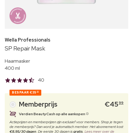
Wella Professionals
SP Repair Mask
Haarmasker
400 ml
40
BESPAAR
€35
20
Memberprijs
€
45
99
Verdien BeautyCash op alle aankopen
Actieprijzen en memberprijzen zijn exclusief voor members. Shop je tegen
de memberprijs? Dan word je automatisch member. Het abonnement kost
€8,95/30 dagen
. De eerste 30 dagen is
gratis
.
Lees meer over de