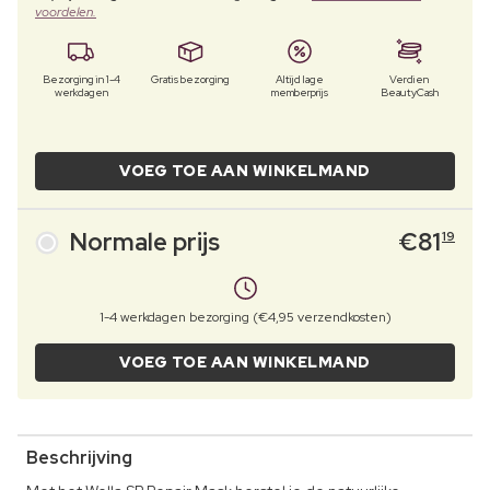
voordelen.
Bezorging in 1-4
Gratis bezorging
Altijd lage
Verdien
werkdagen
memberprijs
BeautyCash
VOEG TOE AAN WINKELMAND
Normale prijs
€
81
19
1-4 werkdagen bezorging (€4,95 verzendkosten)
VOEG TOE AAN WINKELMAND
Beschrijving