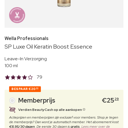
Wella Professionals
SP Luxe Oil Keratin Boost Essence
Leave-In Verzorging
100 ml
79
BESPAAR
€20
90
Memberprijs
€
25
29
Verdien BeautyCash op alle aankopen
Actieprijzen en memberprijzen zijn exclusief voor members. Shop je tegen
de memberprijs? Dan word je automatisch member. Het abonnement kost
€8,95/30 dagen
. De eerste 30 dagen is
gratis
.
Lees meer over de