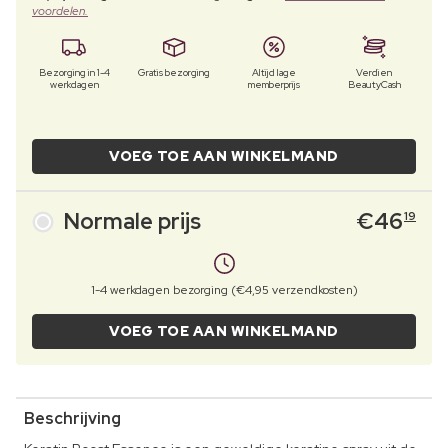
voordelen.
Bezorging in 1-4
Gratis bezorging
Altijd lage
Verdien
werkdagen
memberprijs
BeautyCash
VOEG TOE AAN WINKELMAND
Normale prijs
€
46
19
1-4 werkdagen bezorging (€4,95 verzendkosten)
VOEG TOE AAN WINKELMAND
Beschrijving