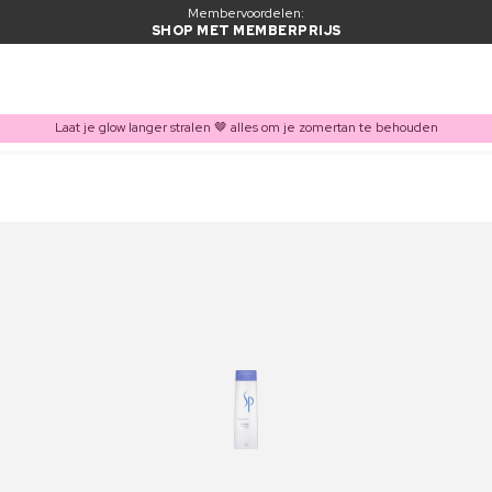
Membervoordelen:
SHOP MET MEMBERPRIJS
Laat je glow langer stralen 🤎 alles om je zomertan te behouden
ITEM TOEGEVOEGD AAN WINKELMAND
Vaak samen gekocht met