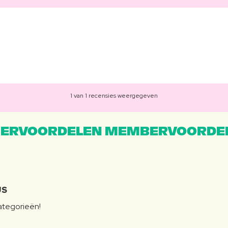
.
1 van 1 recensies weergegeven
ERVOORDELEN MEMBERVOORDEL
JS
categorieën!