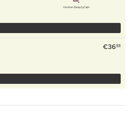
Verdien BeautyCash
€
36
99