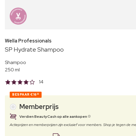
Wella Professionals
SP Hydrate Shampoo
Shampoo
250 ml
14
BESPAAR
€16
00
Memberprijs
Verdien BeautyCash op alle aankopen
Actieprijzen en memberprijzen zijn exclusief voor members. Shop je tegen de