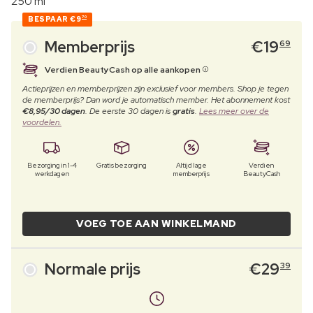
250 ml
BESPAAR
€9
70
Memberprijs
€
19
69
Verdien BeautyCash op alle aankopen
Actieprijzen en memberprijzen zijn exclusief voor members. Shop je tegen
de memberprijs? Dan word je automatisch member. Het abonnement kost
€8,95/30 dagen
. De eerste 30 dagen is
gratis
.
Lees meer over de
voordelen.
Bezorging in 1-4
Gratis bezorging
Altijd lage
Verdien
werkdagen
memberprijs
BeautyCash
VOEG TOE AAN WINKELMAND
Normale prijs
€
29
39