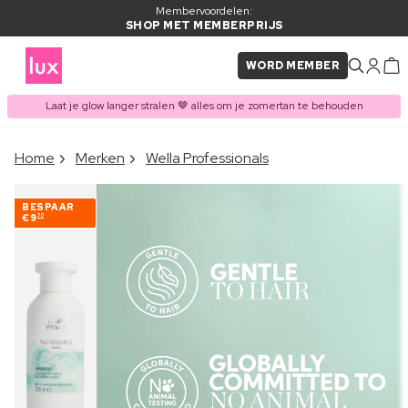
Membervoordelen:
SHOP MET MEMBERPRIJS
WORD MEMBER
Laat je glow langer stralen 🤎 alles om je zomertan te behouden
×
Home
Merken
Wella Professionals
ITEM TOEGEVOEGD AAN
Vaak samen gekocht met
WINKELMAND
BESPAAR
€9
70