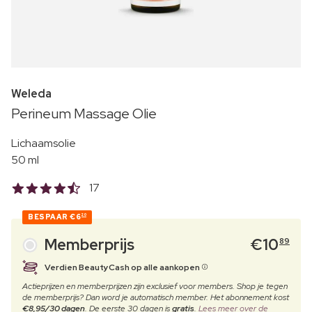
Weleda
Perineum Massage Olie
Lichaamsolie
50 ml
17
BESPAAR
€6
20
Memberprijs
€
10
89
Verdien BeautyCash op alle aankopen
Actieprijzen en memberprijzen zijn exclusief voor members. Shop je tegen
de memberprijs? Dan word je automatisch member. Het abonnement kost
€8,95/30 dagen
. De eerste 30 dagen is
gratis
.
Lees meer over de