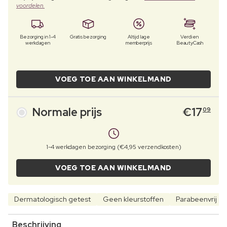
voordelen.
Bezorging in 1-4
Gratis bezorging
Altijd lage
Verdien
werkdagen
memberprijs
BeautyCash
VOEG TOE AAN WINKELMAND
Normale prijs
€
17
09
1-4 werkdagen bezorging (€4,95 verzendkosten)
VOEG TOE AAN WINKELMAND
Dermatologisch getest
Geen kleurstoffen
Parabeenvrij
Beschrijving