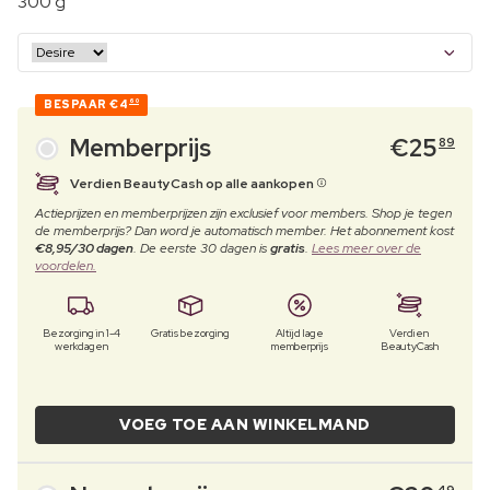
300 g
BESPAAR
€4
60
Memberprijs
€
25
89
Verdien BeautyCash op alle aankopen
Actieprijzen en memberprijzen zijn exclusief voor members. Shop je tegen
de memberprijs? Dan word je automatisch member. Het abonnement kost
€8,95/30 dagen
. De eerste 30 dagen is
gratis
.
Lees meer over de
voordelen.
Bezorging in 1-4
Gratis bezorging
Altijd lage
Verdien
werkdagen
memberprijs
BeautyCash
VOEG TOE AAN WINKELMAND