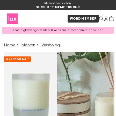
Membervoordelen:
SHOP MET MEMBERPRIJS
WORD MEMBER
Laat je glow langer stralen 🤎 alles om je zomertan te behouden
×
Home
Merken
Washologi
ITEM TOEGEVOEGD AAN
Vaak samen gekocht met
WINKELMAND
BESPAAR
€4
60