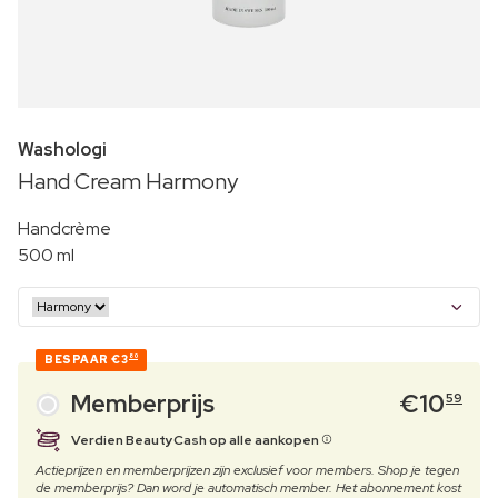
Washologi
Hand Cream Harmony
Handcrème
500 ml
BESPAAR
€3
80
Memberprijs
€
10
59
Verdien BeautyCash op alle aankopen
Actieprijzen en memberprijzen zijn exclusief voor members. Shop je tegen
de memberprijs? Dan word je automatisch member. Het abonnement kost