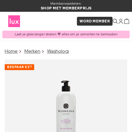
Membervoordelen:
SHOP MET MEMBERPRIJS
WORD MEMBER
Laat je glow langer stralen 🤎 alles om je zomertan te behouden
×
Home
Merken
Washologi
ITEM TOEGEVOEGD AAN
Vaak samen gekocht met
WINKELMAND
BESPAAR
€3
80