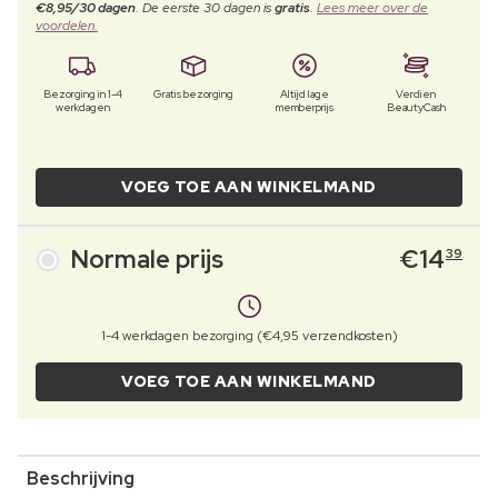
€8,95/30 dagen
. De eerste 30 dagen is
gratis
.
Lees meer over de
voordelen.
Bezorging in 1-4
Gratis bezorging
Altijd lage
Verdien
werkdagen
memberprijs
BeautyCash
VOEG TOE AAN WINKELMAND
Normale prijs
€
14
39
1-4 werkdagen bezorging (€4,95 verzendkosten)
VOEG TOE AAN WINKELMAND
Beschrijving