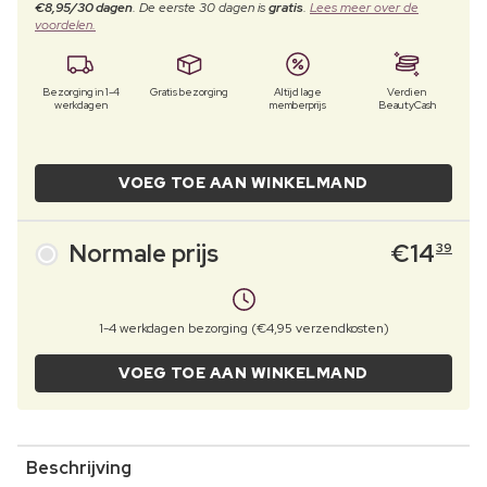
€8,95/30 dagen
. De eerste 30 dagen is
gratis
.
Lees meer over de
voordelen.
Bezorging in 1-4
Gratis bezorging
Altijd lage
Verdien
werkdagen
memberprijs
BeautyCash
VOEG TOE AAN WINKELMAND
Normale prijs
€
14
39
1-4 werkdagen bezorging (€4,95 verzendkosten)
VOEG TOE AAN WINKELMAND
Beschrijving