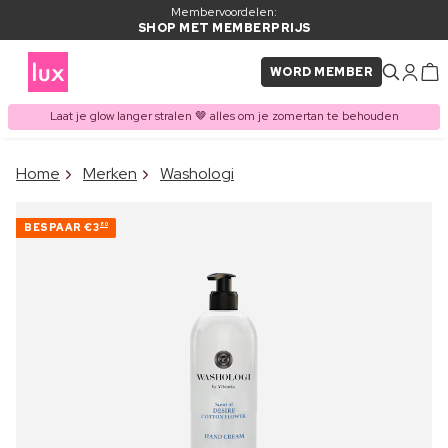
Membervoordelen:
SHOP MET MEMBERPRIJS
WORD MEMBER
Laat je glow langer stralen 🤎 alles om je zomertan te behouden
×
Home
Merken
Washologi
ITEM TOEGEVOEGD AAN
Vaak samen gekocht met
WINKELMAND
BESPAAR
€3
80