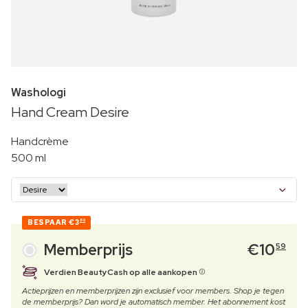
Washologi
Hand Cream Desire
Handcrème
500 ml
BESPAAR
€3
80
Memberprijs
€
10
59
Verdien BeautyCash op alle aankopen
Actieprijzen en memberprijzen zijn exclusief voor members. Shop je tegen
de memberprijs? Dan word je automatisch member. Het abonnement kost