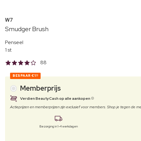
W7
Smudger Brush
Penseel
1 st
88
BESPAAR
€1
70
Memberprijs
Verdien BeautyCash op alle aankopen
Actieprijzen en memberprijzen zijn exclusief voor members. Shop je tegen de
Bezorging in 1-4 werkdagen