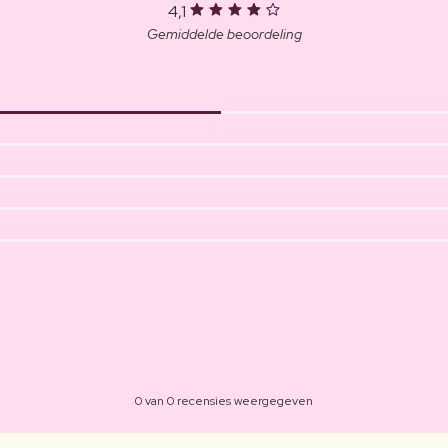
4,1
Gemiddelde beoordeling
0 van 0 recensies weergegeven