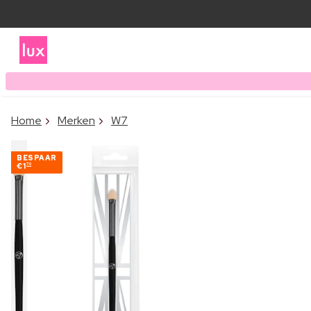
Home
Merken
W7
BESPAAR
€1
70