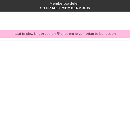
Membervoordelen:
SHOP MET MEMBERPRIJS
Laat je glow langer stralen 🤎 alles om je zomertan te behouden
ITEM TOEGEVOEGD AAN WINKELMAND
Vaak samen gekocht met