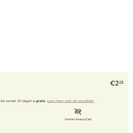
€
2
29
. De eerste 30 dagen is
gratis
.
Lees meer over de voordelen.
Verdien BeautyCash