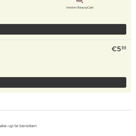
Verdien BeautyCash
€
5
99
ake-up te bereiken.