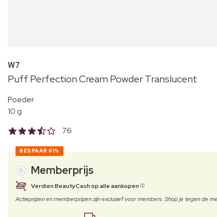
W7
Puff Perfection Cream Powder Translucent
Poeder
10 g
76
BESPAAR
61%
Memberprijs
Verdien BeautyCash op alle aankopen
Actieprijzen en memberprijzen zijn exclusief voor members. Shop je tegen de