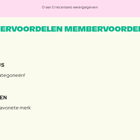
0 van 0 recensies weergegeven
ERVOORDELEN MEMBERVOORDEL
JS
categorieën!
LEN
favoriete merk