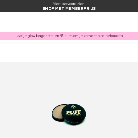
Membervoordelen:
SHOP MET MEMBERPRIJS
Laat je glow langer stralen 🤎 alles om je zomertan te behouden
ITEM TOEGEVOEGD AAN WINKELMAND
Vaak samen gekocht met