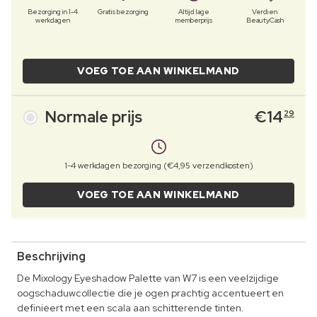
Bezorging in 1-4
Gratis bezorging
Altijd lage
Verdien
werkdagen
memberprijs
BeautyCash
VOEG TOE AAN WINKELMAND
Normale prijs
€
14
29
1-4 werkdagen bezorging (€4,95 verzendkosten)
VOEG TOE AAN WINKELMAND
Beschrijving
De Mixology Eyeshadow Palette van W7 is een veelzijdige
oogschaduwcollectie die je ogen prachtig accentueert en
definieert met een scala aan schitterende tinten.