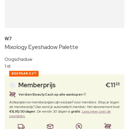
W7
Mixology Eyeshadow Palette
Oogschaduw
1 st
BESPAAR
€2
90
Memberprijs
€
11
39
Verdien BeautyCash op alle aankopen
Actieprijzen en memberprijzen zijn exclusief voor members. Shop je tegen
de memberprijs? Dan word je automatisch member. Het abonnement kost
€8,95/30 dagen
. De eerste 30 dagen is
gratis
.
Lees meer over de
voordelen.