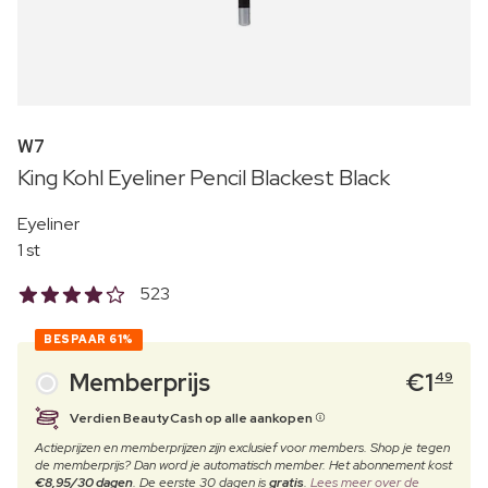
W7
King Kohl Eyeliner Pencil Blackest Black
Eyeliner
1 st
523
BESPAAR
61%
Memberprijs
€
1
49
Verdien BeautyCash op alle aankopen
Actieprijzen en memberprijzen zijn exclusief voor members. Shop je tegen
de memberprijs? Dan word je automatisch member. Het abonnement kost
€8,95/30 dagen
. De eerste 30 dagen is
gratis
.
Lees meer over de