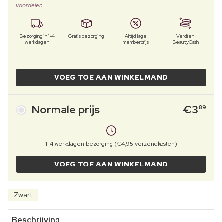
voordelen.
Bezorging in 1-4
Gratis bezorging
Altijd lage
Verdien
werkdagen
memberprijs
BeautyCash
VOEG TOE AAN WINKELMAND
Normale prijs
€
3
89
1-4 werkdagen bezorging (€4,95 verzendkosten)
VOEG TOE AAN WINKELMAND
Zwart
Beschrijving