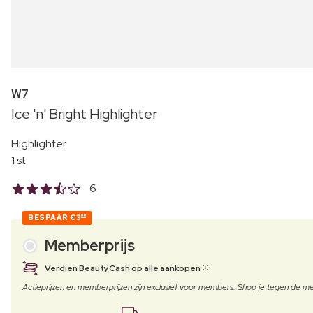
W7
Ice 'n' Bright Highlighter
Highlighter
1 st
6
BESPAAR
€3
00
Memberprijs
Verdien BeautyCash op alle aankopen
Actieprijzen en memberprijzen zijn exclusief voor members. Shop je tegen de