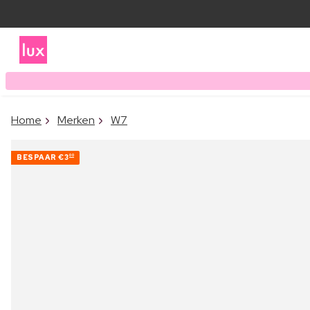
Home
Merken
W7
BESPAAR
€3
00