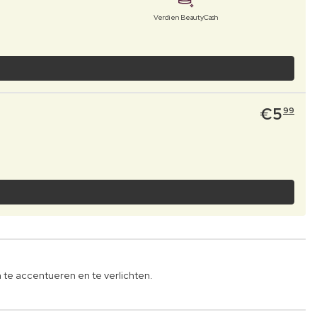
Verdien BeautyCash
€
5
99
n te accentueren en te verlichten.