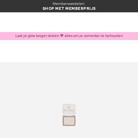
Membervoordelen:
SHOP MET MEMBERPRIJS
Laat je glow langer stralen 🤎 alles om je zomertan te behouden
ITEM TOEGEVOEGD AAN WINKELMAND
Vaak samen gekocht met