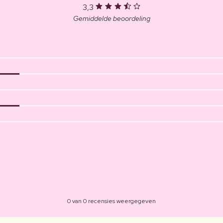
3,3
Gemiddelde beoordeling
0 van 0 recensies weergegeven