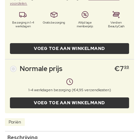
voordelen.
Bezorging in 1-4
Gratis bezorging
Altijd lage
Verdien
werkdagen
memberprijs
BeautyCash
VOEG TOE AAN WINKELMAND
Normale prijs
€
7
99
1-4 werkdagen bezorging (€4,95 verzendkosten)
VOEG TOE AAN WINKELMAND
Poriën
Beschrijving