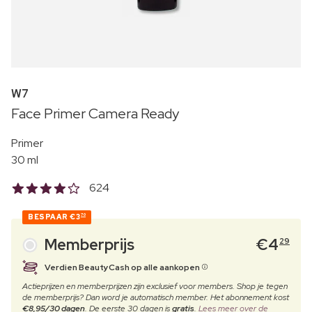
W7
Face Primer Camera Ready
Primer
30 ml
624
BESPAAR
€3
70
Memberprijs
€
4
29
Verdien BeautyCash op alle aankopen
Actieprijzen en memberprijzen zijn exclusief voor members. Shop je tegen
de memberprijs? Dan word je automatisch member. Het abonnement kost
€8,95/30 dagen
. De eerste 30 dagen is
gratis
.
Lees meer over de