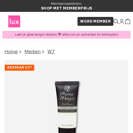
Membervoordelen:
SHOP MET MEMBERPRIJS
WORD MEMBER
Laat je glow langer stralen 🤎 alles om je zomertan te behouden
×
Home
Merken
W7
ITEM TOEGEVOEGD AAN
Vaak samen gekocht met
WINKELMAND
BESPAAR
€3
70