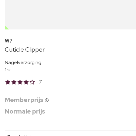
OUTLET
W7
Cuticle Clipper
Nagelverzorging
1 st
7
Memberprijs
Normale prijs