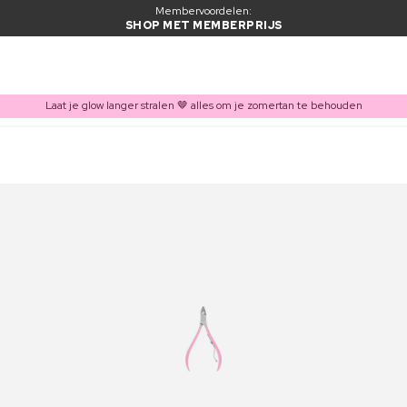
Membervoordelen:
SHOP MET MEMBERPRIJS
Laat je glow langer stralen 🤎 alles om je zomertan te behouden
ITEM TOEGEVOEGD AAN WINKELMAND
Vaak samen gekocht met