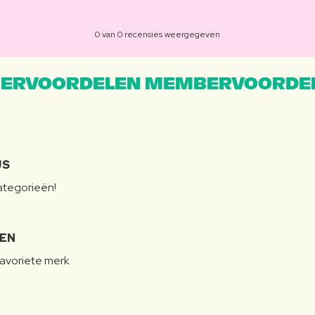
0 van 0 recensies weergegeven
ERVOORDELEN MEMBERVOORDEL
JS
categorieën!
LEN
favoriete merk