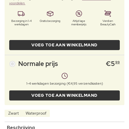
voordelen.
Bezorging in 1-4
Gratis bezorging
Altijd lage
Verdien
werkdagen
memberprijs
BeautyCash
VOEG TOE AAN WINKELMAND
Normale prijs
€
5
99
1-4 werkdagen bezorging (€4,95 verzendkosten)
VOEG TOE AAN WINKELMAND
Zwart
Waterproof
Beschrijving