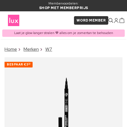
Membervoordelen:
SHOP MET MEMBERPRIJS
WORD MEMBER
Laat je glow langer stralen 🤎 alles om je zomertan te behouden
×
Home
Merken
W7
ITEM TOEGEVOEGD AAN
Vaak samen gekocht met
WINKELMAND
BESPAAR
€3
30