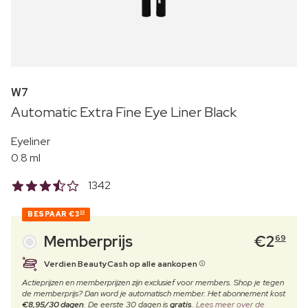
W7
Automatic Extra Fine Eye Liner Black
Eyeliner
0.8 ml
1342
BESPAAR
€3
30
Memberprijs
€
2
69
Verdien BeautyCash op alle aankopen
Actieprijzen en memberprijzen zijn exclusief voor members. Shop je tegen
de memberprijs? Dan word je automatisch member. Het abonnement kost
€8,95/30 dagen
. De eerste 30 dagen is
gratis
.
Lees meer over de