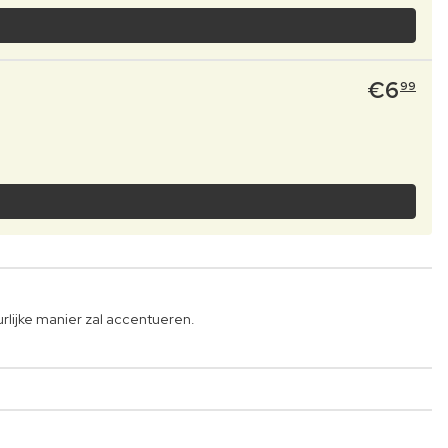
€
6
99
rlijke manier zal accentueren.