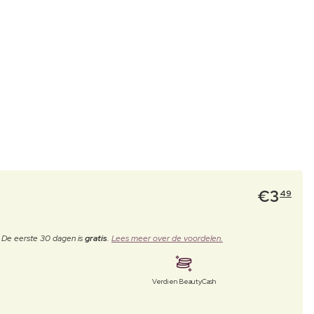
€
3
49
. De eerste 30 dagen is
gratis
.
Lees meer over de voordelen.
Verdien BeautyCash