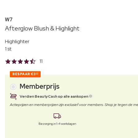
W7
Afterglow Blush & Highlight
Highlighter
1 st
11
BESPAAR
€3
50
Memberprijs
Verdien BeautyCash op alle aankopen
Actieprijzen en memberprijzen zijn exclusief voor members. Shop je tegen de
Bezorging in 1-4 werkdagen