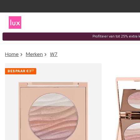
Profiteer van tot 25% extra 
Home
Merken
W7
BESPAAR
€3
50