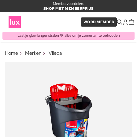
Membervoordelen:
SHOP MET MEMBERPRIJS
WORD MEMBER
Laat je glow langer stralen 🤎 alles om je zomertan te behouden
×
Home
Merken
Vileda
ITEM TOEGEVOEGD AAN
Vaak samen gekocht met
WINKELMAND