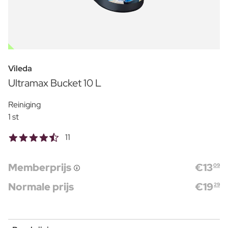
OUTLET
Vileda
Ultramax Bucket 10 L
Reiniging
1 st
11
Memberprijs
€
13
09
Normale prijs
€
19
29