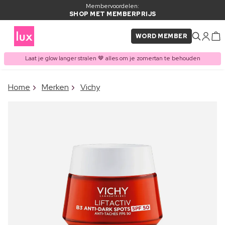
Membervoordelen:
SHOP MET MEMBERPRIJS
WORD MEMBER
Laat je glow langer stralen 🤎 alles om je zomertan te behouden
×
Home
Merken
Vichy
ITEM TOEGEVOEGD AAN
Vaak samen gekocht met
WINKELMAND