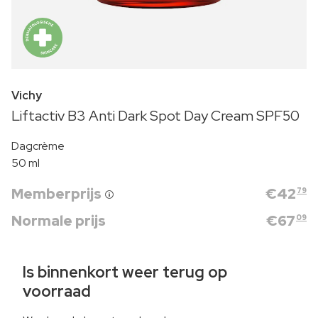
Vichy
Liftactiv B3 Anti Dark Spot Day Cream SPF50
Dagcrème
50 ml
Memberprijs
€
42
79
Normale prijs
€
67
09
Is binnenkort weer terug op
voorraad