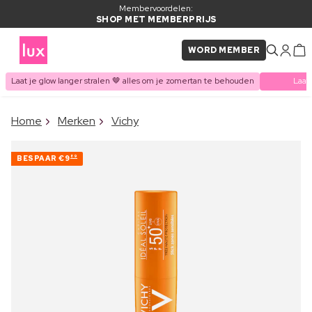
Membervoordelen:
SHOP MET MEMBERPRIJS
WORD MEMBER
Laat je glow langer stralen 🤎 alles om je zomertan te behouden
Laat
×
Home
Merken
Vichy
ITEM TOEGEVOEGD AAN
Vaak samen gekocht met
WINKELMAND
BESPAAR
€9
89