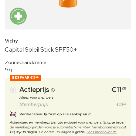
Vichy
Capital Soleil Stick SPF50+
Zonnebrandcrème
9 g
BESPAAR
€9
89
Actieprijs
€
11
20
Alleen voor members
Memberprijs
€
11
79
Verdien BeautyCash op alle aankopen
Actieprijzen en memberprijzen zijn exclusief voor members. Shop je tegen
de memberprijs? Dan word je automatisch member. Het abonnement kost
€8,95/30 dagen
. De eerste 30 dagen is
gratis
.
Lees meer over de