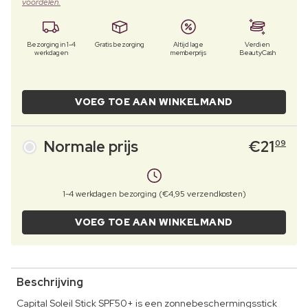
voordelen.
Bezorging in 1-4
Gratis bezorging
Altijd lage
Verdien
werkdagen
memberprijs
BeautyCash
VOEG TOE AAN WINKELMAND
Normale prijs
€
21
09
1-4 werkdagen bezorging (€4,95 verzendkosten)
VOEG TOE AAN WINKELMAND
Beschrijving
Capital Soleil Stick SPF50+ is een zonnebeschermingsstick