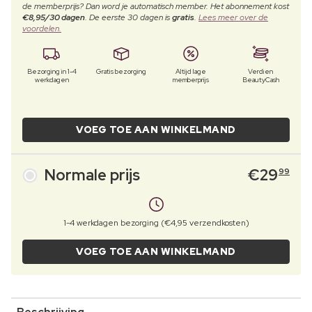
de memberprijs? Dan word je automatisch member. Het abonnement kost
€8,95/30 dagen
. De eerste 30 dagen is
gratis
.
Lees meer over de
voordelen.
Bezorging in 1-4
Gratis bezorging
Altijd lage
Verdien
werkdagen
memberprijs
BeautyCash
VOEG TOE AAN WINKELMAND
Normale prijs
€
29
99
1-4 werkdagen bezorging (€4,95 verzendkosten)
VOEG TOE AAN WINKELMAND