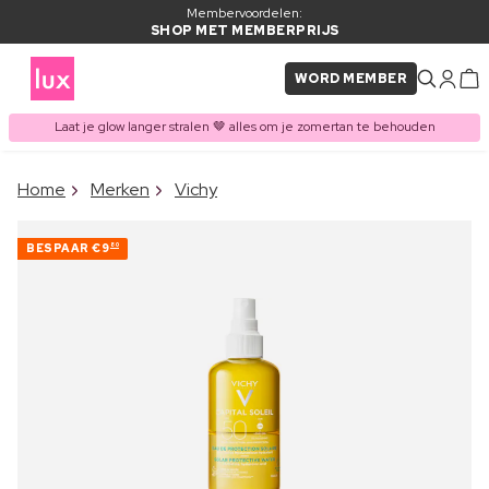
Membervoordelen:
SHOP MET MEMBERPRIJS
WORD MEMBER
Laat je glow langer stralen 🤎 alles om je zomertan te behouden
×
Home
Merken
Vichy
ITEM TOEGEVOEGD AAN
Vaak samen gekocht met
WINKELMAND
BESPAAR
€9
80