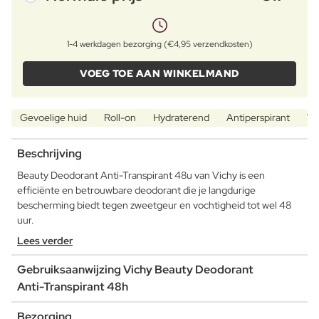
1-4 werkdagen bezorging (€4,95 verzendkosten)
VOEG TOE AAN WINKELMAND
Gevoelige huid
Roll-on
Hydraterend
Antiperspirant
Ve
Beschrijving
Beauty Deodorant Anti-Transpirant 48u van Vichy is een
efficiënte en betrouwbare deodorant die je langdurige
bescherming biedt tegen zweetgeur en vochtigheid tot wel 48
uur.
Lees verder
Gebruiksaanwijzing Vichy Beauty Deodorant
Anti-Transpirant 48h
Bezorging