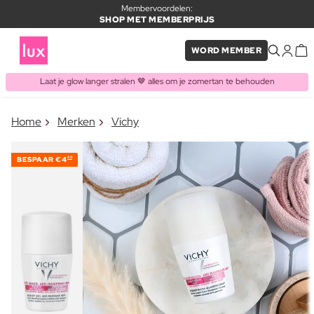
Membervoordelen:
SHOP MET MEMBERPRIJS
WORD MEMBER
Laat je glow langer stralen 🤎 alles om je zomertan te behouden
×
Home
Merken
Vichy
ITEM TOEGEVOEGD AAN
Vaak samen gekocht met
WINKELMAND
BESPAAR
€4
60