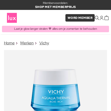
Membervoordelen:
SHOP MET MEMBERPRIJS
WORD MEMBER
Laat je glow langer stralen 🤎 alles om je zomertan te behouden
×
Home
Merken
Vichy
ITEM TOEGEVOEGD AAN
Vaak samen gekocht met
WINKELMAND