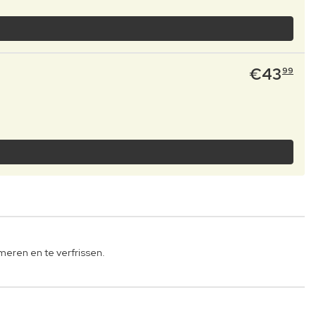
€
43
99
meren en te verfrissen.