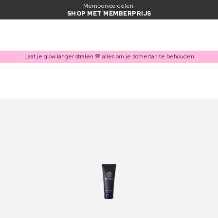
Membervoordelen:
SHOP MET MEMBERPRIJS
Laat je glow langer stralen 🤎 alles om je zomertan te behouden
ITEM TOEGEVOEGD AAN WINKELMAND
Vaak samen gekocht met