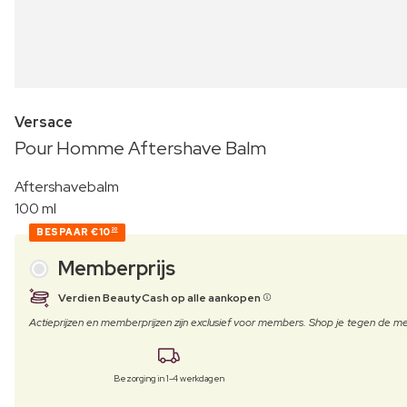
Versace
Pour Homme Aftershave Balm
Aftershavebalm
100 ml
BESPAAR
€10
20
Memberprijs
Verdien BeautyCash op alle aankopen
Actieprijzen en memberprijzen zijn exclusief voor members. Shop je tegen de
Bezorging in 1-4 werkdagen