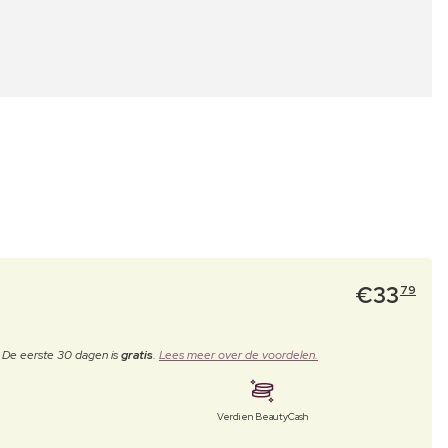
€
33
79
. De eerste 30 dagen is
gratis
.
Lees meer over de voordelen.
Verdien BeautyCash