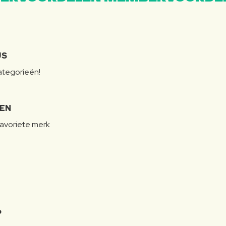
JS
categorieën!
LEN
favoriete merk
P