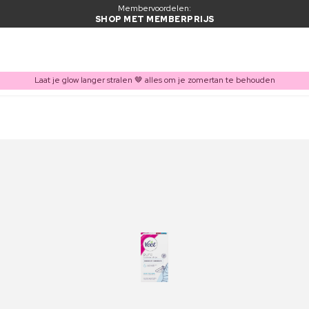
Membervoordelen:
SHOP MET MEMBERPRIJS
Laat je glow langer stralen 🤎 alles om je zomertan te behouden
ITEM TOEGEVOEGD AAN WINKELMAND
Vaak samen gekocht met