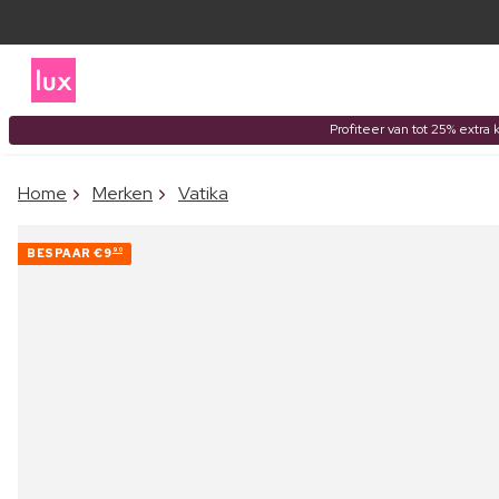
Profiteer van tot 25% extra 
Home
Merken
Vatika
BESPAAR
€9
90