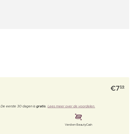
€
7
59
. De eerste 30 dagen is
gratis
.
Lees meer over de voordelen.
Verdien BeautyCash