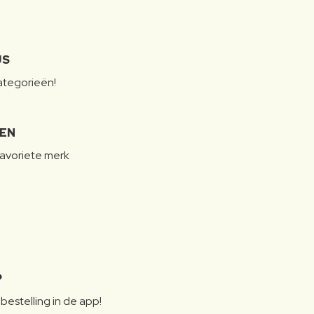
JS
categorieën!
LEN
favoriete merk
P
bestelling in de app!