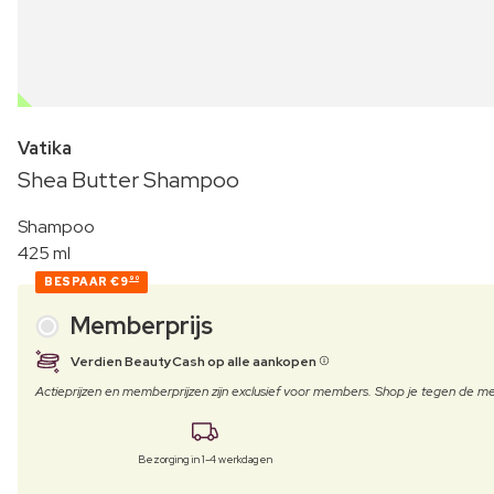
OUTLET
Vatika
Shea Butter Shampoo
Shampoo
425 ml
BESPAAR
€9
90
Memberprijs
Verdien BeautyCash op alle aankopen
Actieprijzen en memberprijzen zijn exclusief voor members. Shop je tegen de
Bezorging in 1-4 werkdagen