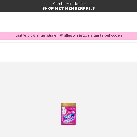
Membervoordelen:
SHOP MET MEMBERPRIJS
Laat je glow langer stralen 🤎 alles om je zomertan te behouden
ITEM TOEGEVOEGD AAN WINKELMAND
Vaak samen gekocht met