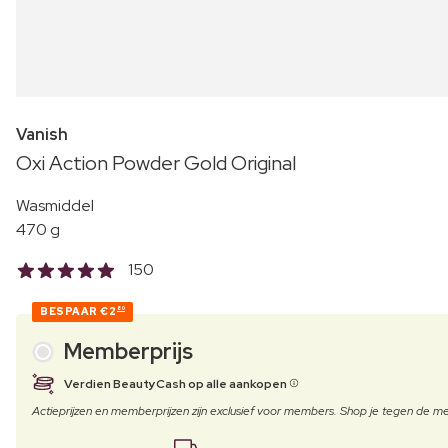
Vanish
Oxi Action Powder Gold Original
Wasmiddel
470 g
150
BESPAAR
€2
80
Memberprijs
Verdien BeautyCash op alle aankopen
Actieprijzen en memberprijzen zijn exclusief voor members. Shop je tegen de