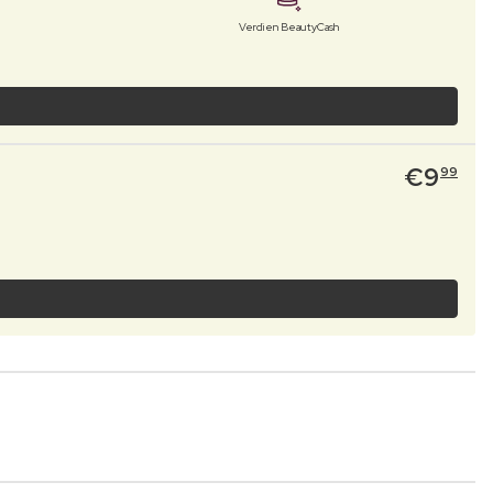
Verdien BeautyCash
€
9
99