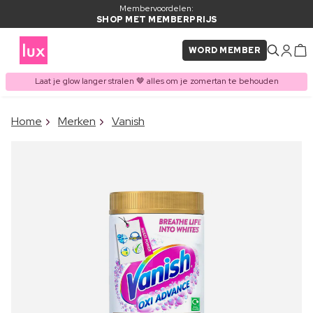
Membervoordelen:
SHOP MET MEMBERPRIJS
WORD MEMBER
Laat je glow langer stralen 🤎 alles om je zomertan te behouden
×
Home
Merken
Vanish
ITEM TOEGEVOEGD AAN
Vaak samen gekocht met
WINKELMAND