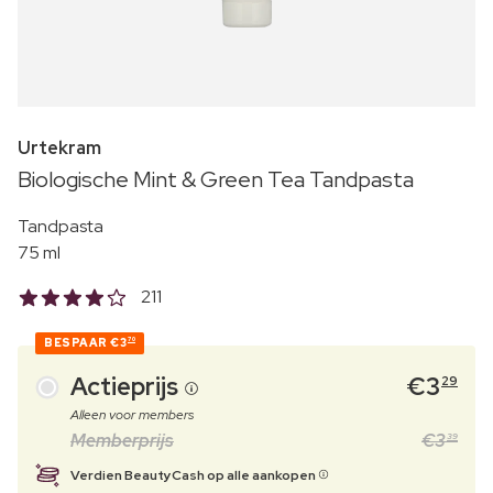
Urtekram
Biologische Mint & Green Tea Tandpasta
Tandpasta
75 ml
211
BESPAAR
€3
70
Actieprijs
€
3
29
Alleen voor members
Memberprijs
€
3
39
Verdien BeautyCash op alle aankopen