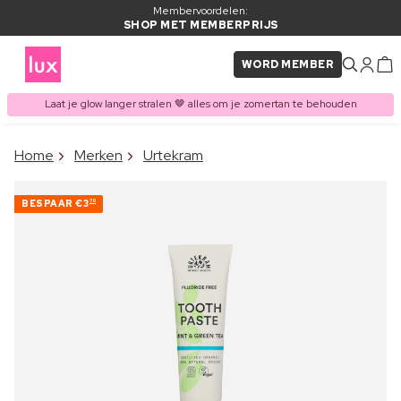
Membervoordelen:
SHOP MET MEMBERPRIJS
WORD MEMBER
Laat je glow langer stralen 🤎 alles om je zomertan te behouden
×
Home
Merken
Urtekram
ITEM TOEGEVOEGD AAN
Vaak samen gekocht met
WINKELMAND
BESPAAR
€3
70