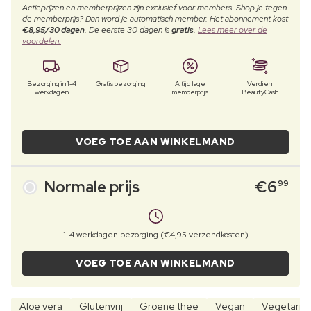
Actieprijzen en memberprijzen zijn exclusief voor members. Shop je tegen
de memberprijs? Dan word je automatisch member. Het abonnement kost
€8,95/30 dagen
. De eerste 30 dagen is
gratis
.
Lees meer over de
voordelen.
Bezorging in 1-4
Gratis bezorging
Altijd lage
Verdien
werkdagen
memberprijs
BeautyCash
VOEG TOE AAN WINKELMAND
Normale prijs
€
6
99
1-4 werkdagen bezorging (€4,95 verzendkosten)
VOEG TOE AAN WINKELMAND
Aloe vera
Glutenvrij
Groene thee
Vegan
Vegetaris