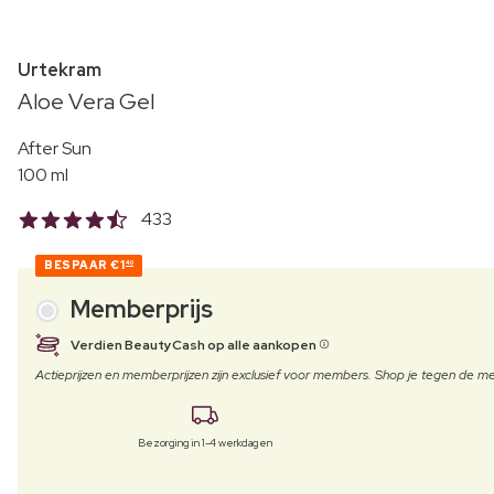
Urtekram
Aloe Vera Gel
After Sun
100 ml
433
BESPAAR
€1
40
Memberprijs
Verdien BeautyCash op alle aankopen
Actieprijzen en memberprijzen zijn exclusief voor members. Shop je tegen de
Bezorging in 1-4 werkdagen