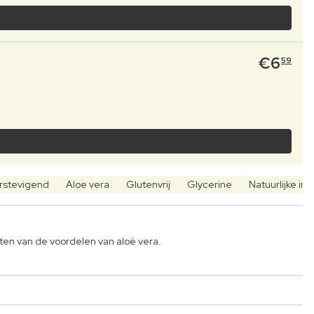
€
6
59
rstevigend
Aloe vera
Glutenvrij
Glycerine
Natuurlijke in
ten van de voordelen van aloë vera.