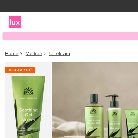
Home
Merken
Urtekram
BESPAAR
€1
40