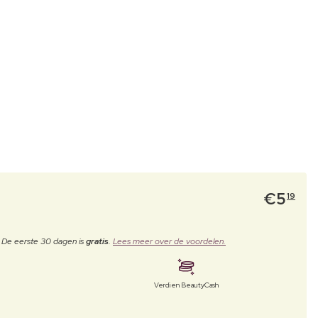
€
5
19
. De eerste 30 dagen is
gratis
.
Lees meer over de voordelen.
Verdien BeautyCash