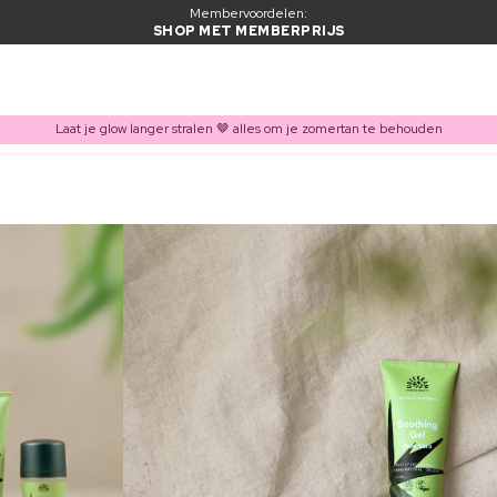
Membervoordelen:
SHOP MET MEMBERPRIJS
Laat je glow langer stralen 🤎 alles om je zomertan te behouden
ITEM TOEGEVOEGD AAN WINKELMAND
Vaak samen gekocht met